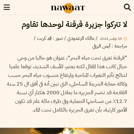
لا تتركوا جزيرة قرقنة لوحدها تقاوم
/
مالك الزغدودي
/
صور
:
محمد كريت
/
05
نوفمبر
2024
مراجعة
:
أيمن الرزقي
”قرقنة تغرق تحت مياه البحر“، عنوان هو حاليا من وحي
خيال كاتب هذا المقال لكنه يعتبر، للأسف الشديد، توقعا علميا
لنتائج تأثير التغيرات المناخية وارتفاع منسوب مياه البحر حسب
وكالة حماية الشريط الساحلي، التي تبين أنه في أفق ال 25 سنة
القادمة قد تخسر الجزيرة ما يعادل 2000 هكتار أي نسبة
12.7٪ من مساحتها الجملية وفي ظرف مائة عام قد تكون
الأمور كارثية، بأن تغرق الجزيرة بالكامل تحت الماء.