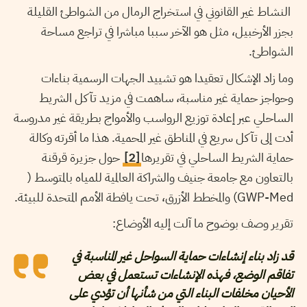
النشاط غير القانوني في استخراج الرمال من الشواطئ القليلة
بجزر الأرخبيل، مثل هو الآخر سببا مباشرا في تراجع مساحة
الشواطئ.
وما زاد الإشكال تعقيدا هو تشييد الجهات الرسمية بناءات
وحواجز حماية غير مناسبة، ساهمت في مزيد تآكل الشريط
الساحلي عبر إعادة توزيع الرواسب والأمواج بطريقة غير مدروسة
أدت إلى تآكل سريع في المناطق غير المحمية. هذا ما أقرته وكالة
حماية الشريط الساحلي في تقريرها
[2]
حول جزيرة قرقنة
بالتعاون مع جامعة جنيف والشراكة العالمية للمياه بالمتوسط (
GWP-Med) والمخطط الأزرق، تحت يافطة الأمم المتحدة للبيئة.
تقرير وصف بوضوح ما آلت إليه الأوضاع:
قد زاد بناء إنشاءات حماية السواحل غير المناسبة في
تفاقم الوضع، فهذه الإنشاءات تستعمل في بعض
الأحيان مخلفات البناء التي من شأنها أن تؤدي على