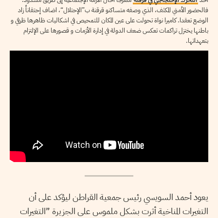
فالحضور الأمني المكثف، الذي وصفه متساكنو قرقنة ب”الإحتلال“، اضاف إحتقاناً زاد
الوضع تعقدا. كاميرا نواة تحولت على عين المكان للتمحيص في اشكاليات ظاهرها ظرفي و
باطنها يختزل تراكمات تعكس ضعف الدولة في إدارة الأزمات و قصورها على الإلتزام
بتعهداتها.
يعود أحمد السويسي رئيس جمعية القراطن ليؤكد على أن
التغيرات المناخية أثرت بشكل ملموس على الجزيرة ”التغيرات