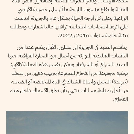
سمكة الأرنب … وتأثير التغيرات المناخية، إضافة إلى نقص المياه
العذبة وارتفاع منسوب الملوحة ما أثر على خصوبة الأراضي
الزراعية وعلى كل أوجه الحياة بشكل عام بالجزيرة، اندلعت
على اثرها احتجاجات اجتماعية ترافقها غالبا شعارات ومطالب
بيئية خاصة سنوات 2016 و2022.
ينقسم الصيد في الجزيرة إلى نمطين، الأول يضم عددا من
التقنيات التقليدية المتوارثة بين أجيال من البحارة القراقنة، منها
الصيد بالشرافي أو بالشرفية، ويمكن تفسير هذه العملية كالآتي:
توضع مجموعة من الفخاخ المصنوعة بترتيب دقيق من سعف
(جريدة) النخيل وأحيانا الشباك في المياه المنخفضة أو الضحلة
من أجل صناعة مسارات تنتهي بأن تعلق الأسماك داخل هذه
الفخاخ.