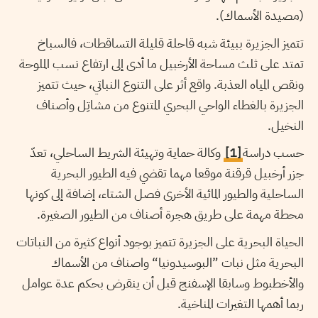
(مصيدة الأسماك).
تتميز الجزيرة ببيئة شبه قاحلة قليلة التساقطات، فالسباخ
تمتد على ثلث مساحة الأرخبيل ما أدى إلى ارتفاع نسب الملوحة
ونقص المياه العذبة. واقع أثر على التنوع النباتي، حيث تتميز
الجزيرة بالغطاء الواحي البحري المتنوع من مشاتِل وأصناف
النخيل.
حسب دراسة
[1]
وكالة حماية وتهيئة الشريط الساحلي، تعدّ
جزر أرخبيل قرقنة موقعا مهما تقضي فيه الطيور البحرية
الساحلية والطيور المائية الأخرى فصل الشتاء، إضافة إلى كونها
محطة مهمة على طريق هجرة أصناف من الطيور الصغيرة.
الحياة البحرية على الجزيرة تتميز بوجود أنواع كثيرة من النباتات
البحرية مثل نبات ”البوسيدونيا“ واصناف من الأسماك
والأخطبوط وسابقا الإسفنج قبل أن ينقرض بحكم عدة عوامل
ربما أهمها التغيرات المناخية.