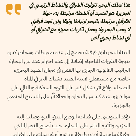
هنا نملك البحر، نتوارث الشرافي والنشاط الرئيسي في
الجزيرة هو الصيد أو أنشطة مرتبطة به، حياة
القرقني مرتبطة بالبحر ارتباطا وثيقا ولن تجد قرقني
لا يحب البحر ولا يحمل ذكريات مميزة مع الشرافي أو
أي نشاط بحري أخر.
البيئة البحرية في قرقنة تخضع إلى عدة ضغوطات ومخاطر كبيرة
نتيجة التغيرات المناخية، إضافة إلى عدم احترام عدد من البحارة
التراتيب القانونية الجاري بها العمل في مجال الصيد البحري،
خاصة من مستعملي تقنية الصيد بشباك الجر في المياه
الضحلة. واقع أثر بشكل كبير على الثروة السمكية وبالتالي على
موارد رزق عدد كبير من البحارة واجمالا أثّر على النسيج المجتمعي
بالجزيرة.
يؤكد السويسي على فداحة الوضع البيئي الذي وصلت إليه
الجزيرة وتأثيره المباشر على البحارة، حيث أصبح التغير المناخي
حقيقة ملموسة أدت بطريقة مباشرة أو غير مباشرة إلى انقراض