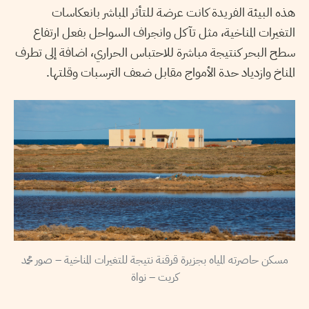
هذه البيئة الفريدة كانت عرضة للتأثر المباشر بانعكاسات
التغيرات المناخية، مثل تآكل وانجراف السواحل بفعل ارتفاع
سطح البحر كنتيجة مباشرة للاحتباس الحراري، اضافة إلى تطرف
المناخ وازدياد حدة الأمواج مقابل ضعف الترسبات وقلتها.
مسكن حاصرته المياه بجزيرة قرقنة نتيجة للتغيرات المناخية – صور محمد
كريت – نواة