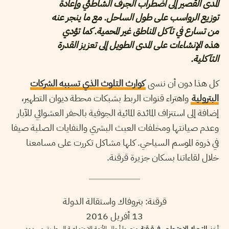
المدى القصير إلى اضطراب الجرف الشاطئي وإعادة
توزيع الرواسب على طول الساحل. مع ما ينجر عنه
من تسارع في تآكل المناطق غير المحمية. كما تؤدي
هذه الإنشاءات على المدى الطويل إلى تعزيز القدرة
التآكلية.
كل هذا دون أن ننسى
كوارث التلوث الذي تسببه الشركات
البترولية
واهتراء قنوات الربط بشبكات محطة ديوان التطهير،
إضافة إلى استنزاف المائدة المائية الجوفية بالحفر العشوائي للآبار
وعدم صيانتها ومخلفات العبث البشري والنفايات الصلبة صيفا
في ذروة الموسم السياحي. كلها مشاكل تكررت على مسامعنا
خلال لقاءاتنا بسكان جزيرة قرقنة.
قرقنة: بتروفاك واستقالة الدولة
13 أفريل 2016
أخذ
التحرك الإحتجاجي في قرقنة
منعرجا أحال الأزمة الإجتماعية إلى طريق مسدود.