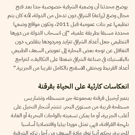
يوضح محدثنا أن وضعية الشرفية خصوصية جدا بعد فتح
مجال وضع (زراعة) الشرافي دون تدخل من الدولة، لأنه كان يتم
تنظيمها عبر بتات عمومية قبل 2011، وتكون مواقع وضعها
محددة مسبقا بطريقة علمية، ”إن انسحاب الدولة من دورها
التنظيمي جعل أعداد الشرافي تتزايد ومردودها يتقلص، دون
التغافل عن توجه بعض البحارة إلى تعويض السعف الطبيعي
بالبلاستيك في صناعة الشرافي ضغطا على التكاليف، لتتراجع
أعداد القرنيط ويختفي الاسفنج بالكامل تقريبا من الجزيرة.“
انعكاسات كارثية على الحياة بقرقنة
يتميز أرخبيل قرقنة بمجموعة جزر منبسطة، وتضاريس
مسطحة قريبة من مستوى البحر. تنتشر أشجار النخيل على
أغلب الجزيرة، أو ما يمكن تسميته بالواحات البحرية أو الغابة
بلهجة القراقنة، فهي تمثل موردا بيئيا واقتصاديا أساسيا
للجزيرة، بحكم أنها توفر مادة السعف من أجل تركيز الشرفية