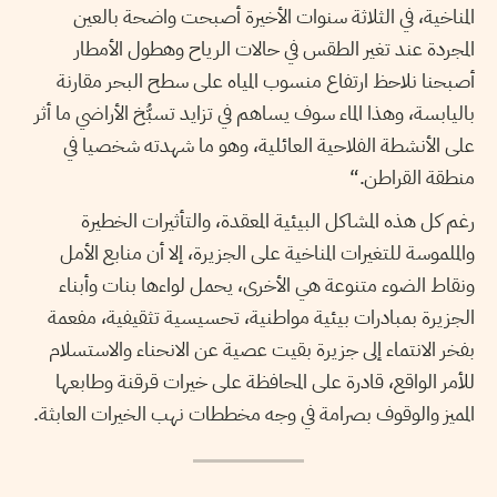
المناخية، في الثلاثة سنوات الأخيرة أصبحت واضحة بالعين
المجردة عند تغير الطقس في حالات الرياح وهطول الأمطار
أصبحنا نلاحظ ارتفاع منسوب المياه على سطح البحر مقارنة
باليابسة، وهذا الماء سوف يساهم في تزايد تسبُّخ الأراضي ما أثر
على الأنشطة الفلاحية العائلية، وهو ما شهدته شخصيا في
منطقة القراطن.“
رغم كل هذه المشاكل البيئية المعقدة، والتأثيرات الخطيرة
والملموسة للتغيرات المناخية على الجزيرة، إلا أن منابع الأمل
ونقاط الضوء متنوعة هي الأخرى، يحمل لواءها بنات وأبناء
الجزيرة بمبادرات بيئية مواطنية، تحسيسية تثقيفية، مفعمة
بفخر الانتماء إلى جزيرة بقيت عصية عن الانحناء والاستسلام
للأمر الواقع، قادرة على المحافظة على خيرات قرقنة وطابعها
المميز والوقوف بصرامة في وجه مخططات نهب الخيرات العابثة.