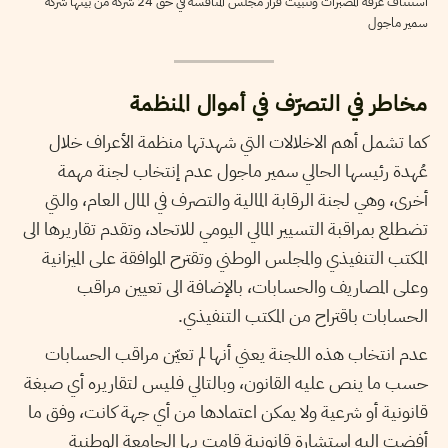
استئناف غرفة المصبرات وتثبيت قرار مجلس المنافسة في حق 24 شركة من بينها شركة
سمير ماجول
مخاطر في التصرّف في أموال المنظمة
كما تشمل أهم الاخلالات التي شهدتها منظمة الأعراف خلال
عُهدة رئيسها الحالي سمير ماجول عدم إنتخاب لجنة مهمة
أخرى، وهي لجنة الرقابة المالية والتصرف في المال العام، والتي
تضطلع بمراقبة التسيير المالي اليومي للاتحاد، وتقدم تقاريرها الى
المكتب التنفيذي والمجلس الوطني وتقترح الموافقة على الميزانية
وعلى المصاريف والحسابات، بالإضافة الى تعيين مراقب
الحسابات باقتراح من المكتب التنفيذي.
عدم انتخاب هذه اللجنة يعني أنها لم تعيّن مراقب الحسابات
حسب ما ينص عليه القانون، وبالتالي فليس لتقاريره أي صبغة
قانونية أو شرعية ولا يمكن اعتمادها من أي جهة كانت، وفق ما
أفضت إليه استشارة قانونية قامت بها الجامعة الوطنية