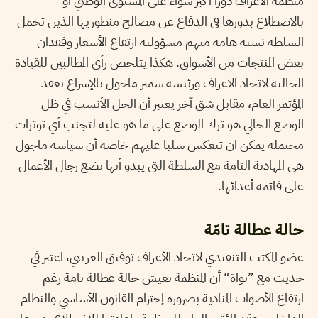
منظمة الاعراف دورا أكبر سواء على المستوى الوطني أو
بالاضطلاع بدورها في الدفاع عن مصالح منظوريها الذين تحمل
السلطة نسبة هامة منهم مسؤولية ارتفاع الأسعار وفقدان
بعض المنتجات من الأسواق. هكذا يتلخص رأي المطالبين للقيادة
الحالية لاتحاد الاعراف ورئيسه سمير ماجول بالإسراع بعقد
المؤتمر العام، مقابل شق آخر يعتبر أن الحل الأنسب في ظل
الوضع الحالي هو ترك الوضع على ما هو عليه لتجنب أي توترات
محتملة يمكن ان تنعكس سلبا عليهم خاصة أن سياسة ماجول
هي المهادنة التامة مع السلطة التي يبدو أنها تضع رجال الأعمال
على قائمة أعدائها.
حالة عطالة تامّة
عضو المكتب التنفيذي لاتحاد الأعراف توفيق العريبي، اعتبر في
حديث مع ”نواة
“
أن المنظمة تعيش حالة عطالة تامة رغم
ارتفاع الأصوات المنادية بضرورة إحترام القانون الأساسي والنظام