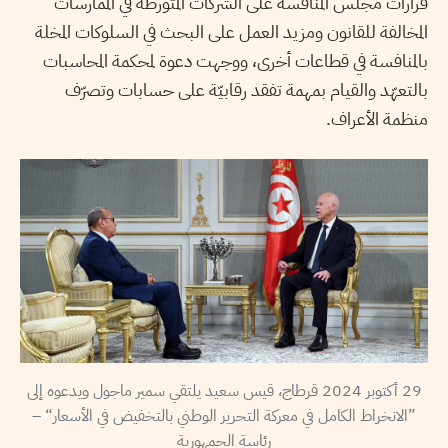
قرارات مجلس المنافسة على الشركات المتورطة في الممارسات
المخالفة للقانون ومزيد العمل على البحث في السلوكات المخلة
بالمنافسة في قطاعات أخرى، ووجهت دعوة لمحكمة المحاسبات
بالتعهّد والقيام بمهمة تفقد رقابيّة على حسابات وتصرّف
منظمة الأعراف.
29 أكتوبر 2024 قرطاج، قيس سعيد يلتقي سمير ماجول ويدعوه إلى
”الانخراط الكامل في معركة التحرير الوطني بالتخفيض في الأسعار
“
–
رئاسة الجمهورية