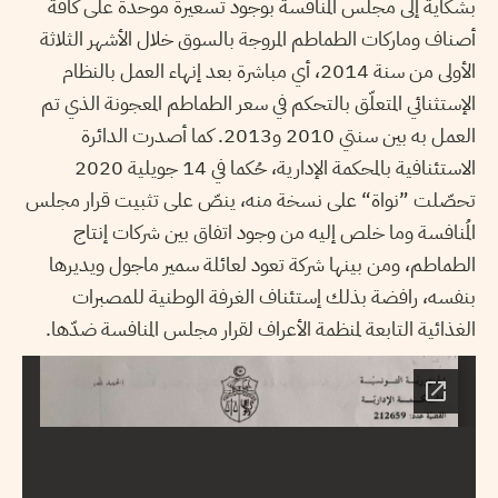
بشكاية إلى مجلس المنافسة بوجود تسعيرة موحدة على كافة
أصناف وماركات الطماطم المروجة بالسوق خلال الأشهر الثلاثة
الأولى من سنة 2014، أي مباشرة بعد إنهاء العمل بالنظام
الإستثنائي المتعلّق بالتحكم في سعر الطماطم المعجونة الذي تم
العمل به بين سنتي 2010 و2013. كما أصدرت الدائرة
الاستئنافية بالمحكمة الإدارية، حُكما في 14 جويلية 2020
تحصّلت ”نواة
“
على نسخة منه، ينصّ على تثبيت قرار مجلس
المُنافسة وما خلص إليه من وجود اتفاق بين شركات إنتاج
الطماطم، ومن بينها شركة تعود لعائلة سمير ماجول ويديرها
بنفسه، رافضة بذلك إستئناف الغرفة الوطنية للمصبرات
الغذائية التابعة لمنظمة الأعراف لقرار مجلس المنافسة ضدّها.