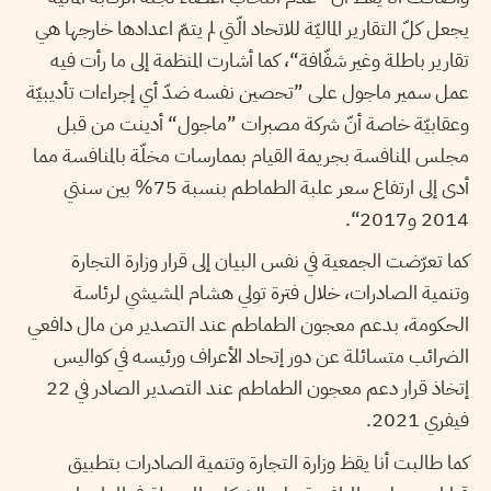
يجعل كلّ التقارير الماليّة للاتحاد الّتي لم يتمّ اعدادها خارجها هي
تقارير باطلة وغير شفّافة
“
، كما أشارت المنظمة إلى ما رأت فيه
عمل سمير ماجول على ”تحصين نفسه ضدّ أي إجراءات تأديبيّة
وعقابيّة خاصة أنّ شركة مصبرات ”ماجول
“
أدينت من قبل
مجلس المنافسة بجريمة القيام بممارسات مخلّة بالمنافسة مما
أدى إلى ارتفاع سعر علبة الطماطم بنسبة 75% بين سنتي
2014 و2017
“
.
كما تعرّضت الجمعية في نفس البيان إلى قرار وزارة التجارة
وتنمية الصادرات، خلال فترة تولي هشام المشيشي لرئاسة
الحكومة، بدعم معجون الطماطم عند التصدير من مال دافعي
الضرائب متسائلة عن دور إتحاد الأعراف ورئيسه في كواليس
إتخاذ قرار دعم معجون الطماطم عند التصدير الصادر في 22
فيفري 2021.
كما طالبت أنا يقظ وزارة التجارة وتنمية الصادرات بتطبيق