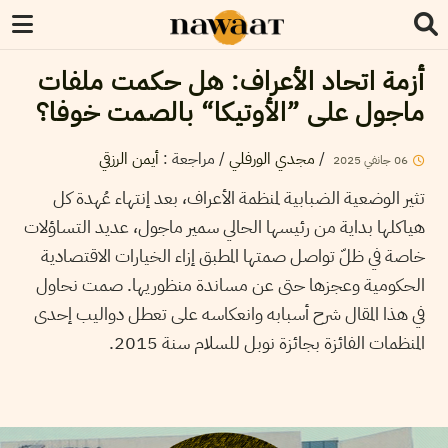
أزمة اتحاد الأعراف: هل حكمت ملفات
ماجول على ”الأوتيكا“ بالصمت خوفا؟
/
مجدي الورفلي
/
مراجعة
:
أيمن الرزقي
06
جانفي
2025
تثير الوضعية الضبابية لمنظمة الأعراف، بعد إنتهاء عُهدة كل
هياكلها بداية من رئيسها الحالي سمير ماجول، عديد التساؤلات
خاصة في ظلّ تواصل صمتها المطبق إزاء الخيارات الاقتصادية
الحكومية وعجزها حتى عن مساندة منظوريها. صمت نحاول
في هذا المقال شرح أسبابه وانعكاسه على تعطل دواليب إحدى
المنظمات الفائزة بجائزة نوبل للسلام سنة 2015.