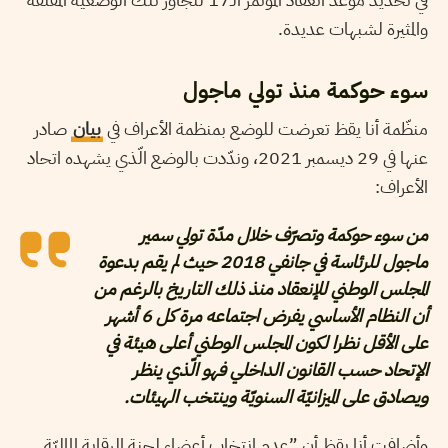
والمثيرة لشبهات عديدة.
سوء حوكمة منذ تولي ماجول
منظّمة أنا يقظ تعرضت للوضع بمنظمة الأعراف في
بيان
صادر
عنها في 29 ديسمبر 2021، وندّدت بالوضع الّذي يشهده اتحاد
الأعراف:
من سوء حوكمة وتصرّف خلال مدّة تولي سمير
ماجول للرئاسة في جانفي 2018 حيث لم يقم بدعوة
المجلس الوطني للإنعقاد منذ ذلك التاريخ بالرغم من
أن النظام الأساسي يفرض اجتماعه مرة كل 6 أشهر
على الأقل نظرا لكون المجلس الوطني أعلى هيئة في
الإتحاد حسب القانون الداخلي فهو الّذي ينظر
ويصادق على الميزانيّة السنويّة وينتخب الهيئات.
وأضافت أنا يقظ أن ”عدم انتخاب أعضاء لجنة الرقابة الماليّة