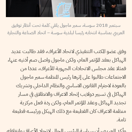
سبتمبر 2018 سوسة، سمير ماجول يلقي كلمة تحت أنظار توفيق
العريبي بمناسبة انتخابه رئيسا لبلدية سوسة – اتحاد الصناعة والتجارة
وفق عضو المكتب التنفيذي لاتحاد الأعراف، فقد طالبت عديد
الهياكل بعقد المؤتمر العام، ولكن ماجول واصل صم أذنيه عنها،
فمثلا عقد مجلس الاتحادات الجهوية للأعراف، عددا من
الاجتماعات طالبوا على إثرها رئيس المنظمة سمير ماجول
بالعودة لاحترام القانون الاساسي والنظام الداخلي وتشريك
الهياكل في تسيير دولايب إتحاد الاعراف والانطلاق في مسار
تجديد الهياكل وعقد المؤتمر العام، ولكن ردة فعل مركزية
منظمة الاعراف كان القطيعة مع ذلك الهيكل ورئيسه قطيعة
تامة.
وأكد العريبي، أن سياسة الرئيس الحالي لاتحاد الأعراف وإنغلاقه