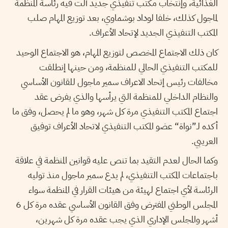
الغذائية، وإنتخاب مكتب تنفيذي جديد آلت فيه رئاسة المنظمة
لماجول كذلك، خلفا لوداد بوشماوي، بعد توزيع المهام صلب
المكتب التنفيذي الجديد لإتحاد الأعراف.
كان ذلك الاجتماع المخصص لتوزيع المهام، هو الاجتماع الوحيد
للمكتب التنفيذي الحالي للمنظمة، ومن حينها إنطلقت
مخالفات رئيس إتحاد الاعراف سمير ماجول للقانون الأساسي
والنظام الداخلي للمنظمة التي يرأسها والذي يفرض عقد
اجتماع المكتب التنفيذي مرة كل شهر، وهو ما لم يحصل، وفق ما
أكده لـ”نواة
“
عضو المكتب التنفيذي لاتحاد الأعراف توفيق
العريبي.
وكما الحال لعدم التقيد بما تنص عليه قوانين المنظمة في علاقة
باجتماعات المكتب التنفيذي، لم يدع سمير ماجول منذ توليه
الرئاسة لأي اجتماع لهيئة من هيئات القرار في المنظمة سواء
المجلس الوطني المفترض وفق القانون الأساسي عقده مرة كل 6
أشهر والمجلس الإداري الذي يجب عقده مرة كل شهرين،