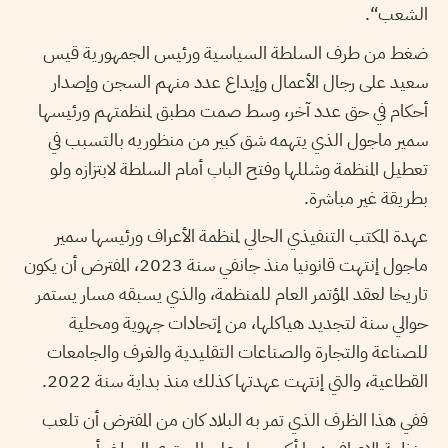
الشعب
“
.
ضغط من طرف السلطة السياسية ورئيس الجمهورية قيس
سعيد على رجال الأعمال وإيداع عدد منهم السجن وإصدار
أحكام في حق عدد آخر، وسط صمت مطبق لمنظمتهم ورئيسها
سمير ماجول الذي يتهمه شق كبير من منظوريه بالتسبب في
تعطيل المنظمة وشللها وفتح الباب أمام السلطة لابتزازه ولو
بطريقة غير مباشرة.
عهدة المكتب التنفيذي الحالي لمنظمة الأعراف ورئيسها سمير
ماجول إنتهت قانونيا منذ جانفي سنة 2023، المفترض أن يكون
تاريخا لعقد المؤتمر العام للمنظمة، والذي يسبقه مسار يستمر
حوالي سنة لتجديد هياكلها، من إتحادات جهوية ومحلية
للصناعة والتجارة والصناعات التقليدية والغرف والجامعات
القطاعية، والتي إنتهت عهدتها كذلك منذ بداية سنة 2022.
ففي هذا الظرف الذي تمر به البلاد كان من المفترض أن تلعب