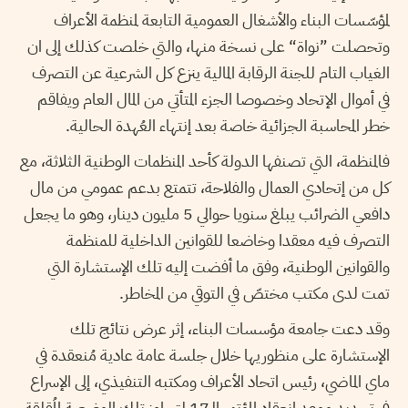
لمؤسّسات البناء والأشغال العمومية التابعة لمنظمة الأعراف
وتحصلت ”نواة
“
على نسخة منها، والتي خلصت كذلك إلى ان
الغياب التام للجنة الرقابة المالية ينزع كل الشرعية عن التصرف
في أموال الإتحاد وخصوصا الجزء المتأتي من المال العام ويفاقم
خطر المحاسبة الجزائية خاصة بعد إنتهاء العُهدة الحالية.
فالمنظمة، التي تصنفها الدولة كأحد المنظمات الوطنية الثلاثة، مع
كل من إتحادي العمال والفلاحة، تتمتع بدعم عمومي من مال
دافعي الضرائب يبلغ سنويا حوالي 5 مليون دينار، وهو ما يجعل
التصرف فيه معقدا وخاضعا للقوانين الداخلية للمنظمة
والقوانين الوطنية، وفق ما أفضت إليه تلك الإستشارة التي
تمت لدى مكتب مختصّ في التوقي من المخاطر.
وقد دعت جامعة مؤسسات البناء، إثر عرض نتائج تلك
الإستشارة على منظوريها خلال جلسة عامة عادية مُنعقدة في
ماي الماضي، رئيس اتحاد الأعراف ومكتبه التنفيذي، إلى الإسراع
في تحديد موعد انعقاد المؤتمر الـ17 لتجاوز تلك الوضعية المُقلقة