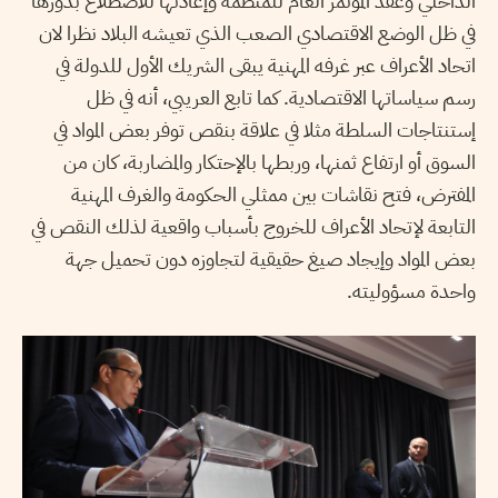
الداخلي وعقد المؤتمر العام للمنظمة وإعادتها للاضطلاع بدورها
في ظل الوضع الاقتصادي الصعب الذي تعيشه البلاد نظرا لان
اتحاد الأعراف عبر غرفه المهنية يبقى الشريك الأول للدولة في
رسم سياساتها الاقتصادية. كما تابع العريبي، أنه في ظل
إستنتاجات السلطة مثلا في علاقة بنقص توفر بعض المواد في
السوق أو ارتفاع ثمنها، وربطها بالإحتكار والمضاربة، كان من
المفترض، فتح نقاشات بين ممثلي الحكومة والغرف المهنية
التابعة لإتحاد الأعراف للخروج بأسباب واقعية لذلك النقص في
بعض المواد وإيجاد صيغ حقيقية لتجاوزه دون تحميل جهة
واحدة مسؤوليته.