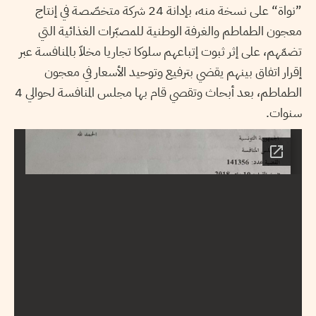
”نواة
“
على نسخة منه، بإدانة 24 شركة متخصّصة في إنتاج
معجون الطماطم والغرفة الوطنية للمصبّرات الغذائية التي
تضمّهم، على إثر ثبوت إتباعهم سلوكا تجاريا مخلاّ بالمنافسة عبر
إقرار اتفاق بينهم يقضي بترفيع وتوحيد الأسعار في معجون
الطماطم، بعد أبحاث وتقصي قام بها مجلس المنافسة لحوالي 4
سنوات.