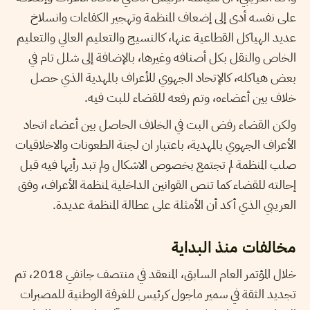
على نفسه أدى إلى إضعاف المنظمة وتهجير الكفاءات وانسلاخ
عديد الهياكل القطاعية عنها، كالنسيج والتعليم العالي والتعليم
الخاص والنقل بكل أصنافه وغيرها، بالإضافة إلى شلل تام في
بعض هياكله، كالإتحاد الجهوي للأعراف بالمهدية الذي حصل
خلاف بين أعضاءه، وتم رفعه للقضاء للبت فيه.
ولكن القضاء رفض البت في الخلاف الحاصل بين أعضاء اتحاد
الأعراف الجهوي بالمهدية، باعتبار ان لجنة الطعونات والاخلاقيات
صلب المنظمة لم تجتمع بخصوص الاشكال ولم تبد رأيها فيه قبل
إحالته للقضاء كما تنص القوانين الداخلية لمنظمة الأعراف، وفق
العريبي الذي أكد أن الأمثلة على عطالة المنظمة عديدة.
مخالفات منذ البداية
خلال المؤتمر العام السابق، المنعقد في منتصف جانفي 2018، تم
تجديد الثقة في سمير ماجول كرئيس للغرفة الوطنية للمصبرات