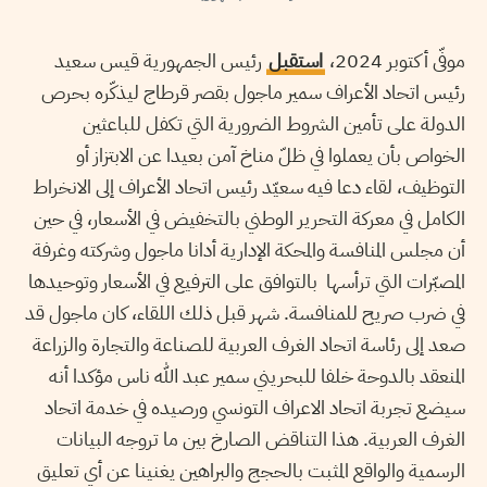
موفّى أكتوبر 2024،
استقبل
رئيس الجمهورية قيس سعيد
رئيس اتحاد الأعراف سمير ماجول بقصر قرطاج ليذكّره بحرص
الدولة على تأمين الشروط الضرورية التي تكفل للباعثين
الخواص بأن يعملوا في ظلّ مناخ آمن بعيدا عن الابتزاز أو
التوظيف، لقاء دعا فيه سعيّد رئيس اتحاد الأعراف إلى الانخراط
الكامل في معركة التحرير الوطني بالتخفيض في الأسعار، في حين
أن مجلس المنافسة والمحكة الإدارية أدانا ماجول وشركته وغرفة
المصبّرات التي ترأسها بالتوافق على الترفيع في الأسعار وتوحيدها
في ضرب صريح للمنافسة. شهر قبل ذلك اللقاء، كان ماجول قد
صعد إلى رئاسة اتحاد الغرف العربية للصناعة والتجارة والزراعة
المنعقد بالدوحة خلفا للبحريني سمير عبد الله ناس مؤكدا أنه
سيضع تجربة اتحاد الاعراف التونسي ورصيده في خدمة اتحاد
الغرف العربية. هذا التناقض الصارخ بين ما تروجه البيانات
الرسمية والواقع المثبت بالحجج والبراهين يغنينا عن أي تعليق