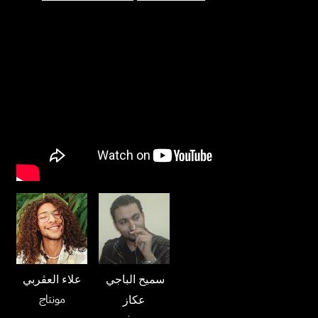
سميح الباجي
علاء العڤربي
مونتاج
عكاز