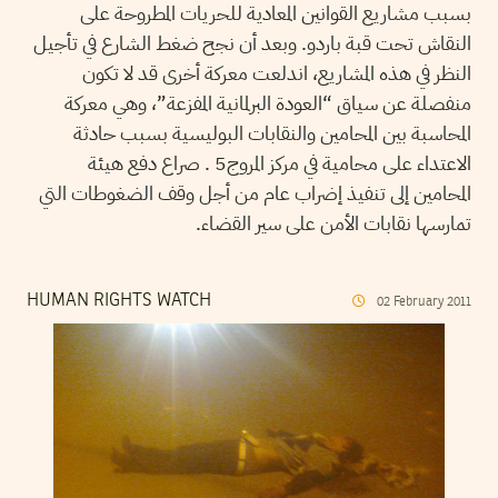
بسبب مشاريع القوانين المعادية للحريات المطروحة على
النقاش تحت قبة باردو. وبعد أن نجح ضغط الشارع في تأجيل
النظر في هذه المشاريع، اندلعت معركة أخرى قد لا تكون
منفصلة عن سياق “العودة البرلمانية المفزعة”، وهي معركة
المحاسبة بين المحامين والنقابات البوليسية بسبب حادثة
الاعتداء على محامية في مركز المروج5 . صراع دفع هيئة
المحامين إلى تنفيذ إضراب عام من أجل وقف الضغوطات التي
تمارسها نقابات الأمن على سير القضاء.
HUMAN RIGHTS WATCH
02
February
2011