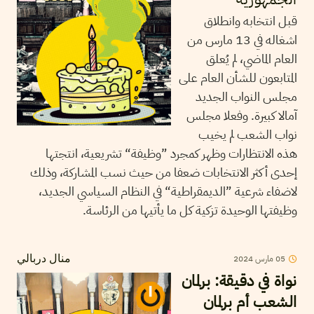
قبل انتخابه وانطلاق
اشغاله في 13 مارس من
العام الماضي، لم يُعلق
المتابعون للشأن العام على
مجلس النواب الجديد
آمالا كبيرة. وفعلا مجلس
نواب الشعب لم يخيب
هذه الانتظارات وظهر كمجرد ”وظيفة“ تشريعية، انتجتها
إحدى أكثر الانتخابات ضعفا من حيث نسب المشاركة، وذلك
لاضفاء شرعية ”الديمقراطية“ في النظام السياسي الجديد،
وظيفتها الوحيدة تزكية كل ما يأتيها من الرئاسة.
05
مارس
2024
منال دربالي
نواة في دقيقة: برلمان
الشعب أم برلمان