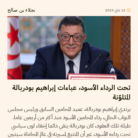
12
ماي
2023
نجلاء بن صالح
تحت الرداء الأسود، عباءات إبراهيم بودربالة
المتلوّنة
يرتدي إبراهيم بودربالة، عميد المحامين السابق ورئيس مجلس
النواب الحالي، رداء المحامين الأسود منذ أكثر من أربعين عاما.
طيلة تلك العقود، كان بودربالة ينفي دائما إخفاء لون سياسي
تحت رداءه الأسود، غير أن المتتبع لمسيرته في عالم المحاماة سيتبين