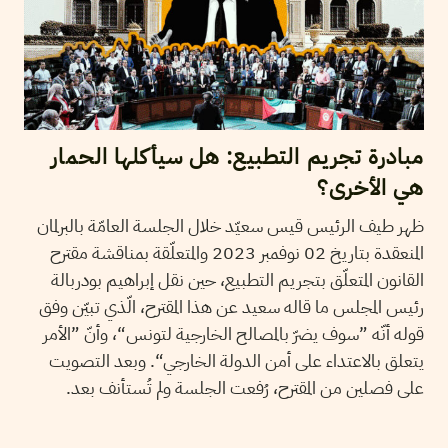
مبادرة تجريم التطبيع: هل سيأكلها الحمار
هي الأخرى؟
ظهر طيف الرئيس قيس سعيّد خلال الجلسة العامّة بالبرلمان
المنعقدة بتاريخ 02 نوفمبر 2023 والمتعلّقة بمناقشة مقترح
القانون المتعلّق بتجريم التطبيع، حين نقل إبراهيم بودربالة
رئيس المجلس ما قاله سعيد عن هذا المقترح، الّذي تبيّن وفق
قوله أنّه ”سوف يضرّ بالمصالح الخارجية لتونس“، وأنّ ”الأمر
يتعلق بالاعتداء على أمن الدولة الخارجي“. وبعد التصويت
على فصلين من المقترح، رُفعت الجلسة ولم تُستأنف بعد.