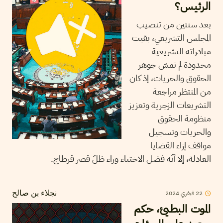
الرئيس؟
بعد سنتين من تنصيب
المجلس التشريعي، بقيت
مبادراته التشريعية
محدودة لم تمسّ جوهر
الحقوق والحريات، إذ كان
من المنتظر مراجعة
التشريعات الزجرية وتعزيز
منظومة الحقوق
والحريات وتسجيل
مواقف إزاء القضايا
العادلة، إلا أنّه فضل الاختباء وراء ظلّ قصر قرطاج.
22
فيفري
2024
نجلاء بن صالح
الموت البطيئ، حكم