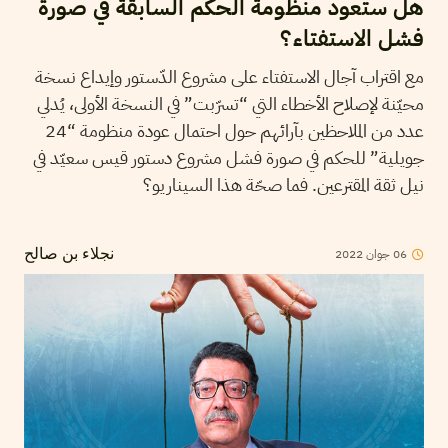
هل ستعود منظومة الحكم السابقة في صورة
فشل الاستفتاء؟
مع اقتراب آجال الاستفتاء على مشروع الدّستور وإيداع نسخة
محيّنة لإصلاح الأخطاء التي “تسرّبت” في النسخة الأولى، يُدلي
عدد من الملاحظين بآرائهم حول احتمال عودة منظومة “24
جويلية” للحكم في صورة فشل مشروع دستور قيس سعيّد في
نيل ثقة المقترعين. فما صحّة هذا السيناريو؟
06
جوان
2022
نجلاء بن صالح