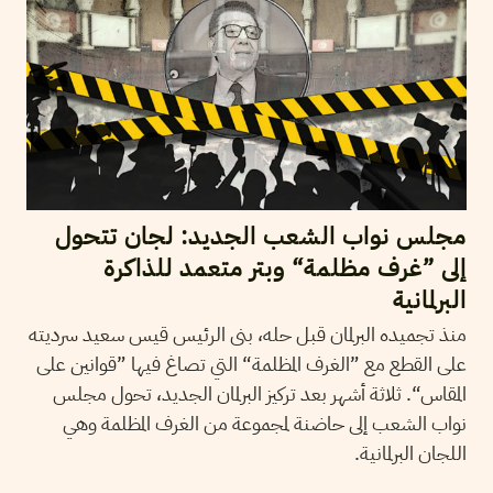
مجلس نواب الشعب الجديد: لجان تتحول
إلى ”غرف مظلمة“ وبتر متعمد للذاكرة
البرلمانية
منذ تجميده البرلمان قبل حله، بنى الرئيس قيس سعيد سرديته
على القطع مع ”الغرف المظلمة“ التي تصاغ فيها ”قوانين على
المقاس“. ثلاثة أشهر بعد تركيز البرلمان الجديد، تحول مجلس
نواب الشعب إلى حاضنة لمجموعة من الغرف المظلمة وهي
اللجان البرلمانية.