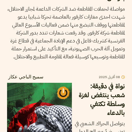
مواصلة لحملات المقاطعة ضد الشركات الداعمة لمجازر الاحتلال،
شهدت احدى مغازات كارفور بالعاصمة تحركا شبابيا يدعو
لمقاطعتها ووقف التبضع منها ضمن فعاليات الأسبوع العالمي
لمقاطعة شركة كارفور. وقد رفعت شعارات تندد بدور الشركة
الفرنسية كشريك فاعل في دعم الإبادة الجماعية في قطاع غزة
وتمويل آلة الحرب الصهيونية، مع التأكيد على استمرار حملة
المقاطعة وتوسيعها كوسيلة فعالة لمقاومة التطبيع والاحتلال.
08
أفريل
2025
سميح الباجي عكاز
نواة في دقيقة:
شعب ينتفض لغزة
وسلطة تكتفي
بالدعاء
يتواصل الحراك الشعبي في
تونس ضدّ مصالح الدول