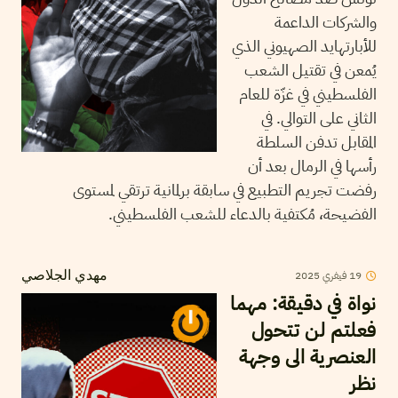
والشركات الداعمة
للأبارتهايد الصهيوني الذي
يُمعن في تقتيل الشعب
الفلسطيني في غزّة للعام
الثاني على التوالي. في
المقابل تدفن السلطة
رأسها في الرمال بعد أن
رفضت تجريم التطبيع في سابقة برلمانية ترتقي لمستوى
الفضيحة، مُكتفية بالدعاء للشعب الفلسطيني.
19
فيفري
2025
مهدي الجلاصي
نواة في دقيقة: مهما
فعلتم لن تتحول
العنصرية الى وجهة
نظر