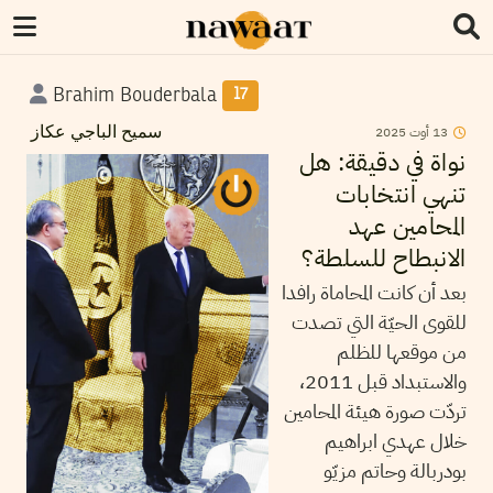
Brahim Bouderbala
17
13
أوت
2025
سميح الباجي عكاز
نواة في دقيقة: هل
تنهي انتخابات
المحامين عهد
الانبطاح للسلطة؟
بعد أن كانت المحاماة رافدا
للقوى الحيّة التي تصدت
من موقعها للظلم
والاستبداد قبل 2011،
تردّت صورة هيئة المحامين
خلال عهدي ابراهيم
بودربالة وحاتم مزيّو