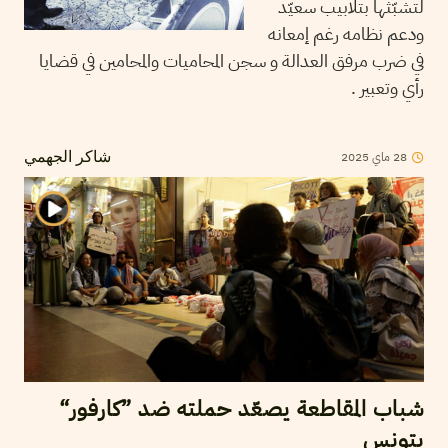
لتشبّثها بتلابيب سعيّد
ودعم نظامه رغم إمعانه
في ضرب مرفق العدالة و سجن المحاميات والمحامين في قضايا
رأي وتعبير .
28
ماي
2025
شاكر الجهمي
شباب المقاطعة يصعّد حملته ضد ”كارفور“
بتونس