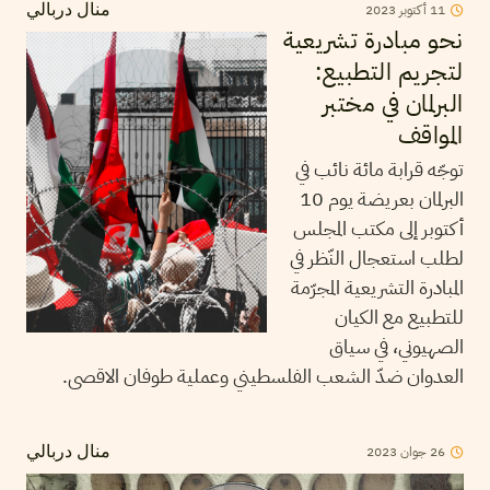
11
أكتوبر
2023
منال دربالي
نحو مبادرة تشريعية
لتجريم التطبيع:
البرلمان في مختبر
المواقف
توجّه قرابة مائة نائب في
البرلمان بعريضة يوم 10
أكتوبر إلى مكتب المجلس
لطلب استعجال النّظر في
المبادرة التشريعية المجرّمة
للتطبيع مع الكيان
الصهيوني، في سياق
العدوان ضدّ الشعب الفلسطيني وعملية طوفان الاقصى.
26
جوان
2023
منال دربالي