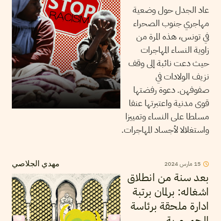
عاد الجدل حول وضعية
مهاجري جنوب الصحراء
في تونس، هذه المرة من
زاوية النساء المهاجرات
حيث دعت نائبة إلى وقف
نزيف الولادات في
صفوفهن. دعوة رفضتها
قوى مدنية واعتبرتها عنفا
مسلطا على النساء وتمييزا
واستغلالا لأجساد المهاجرات.
15
مارس
2024
مهدي الجلاصي
بعد سنة من انطلاق
اشغاله: برلمان برتبة
ادارة ملحقة برئاسة
الجمهورية