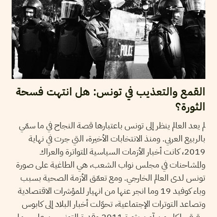
القمع والتعذيب في تونس: هل انتهت فسحة
الثورة؟
لم يعد العالم ينظر إلى تونس باعتبارها قصة النجاح في ما سمّي
بالربيع العربي. ومنذ الانتخابات الأخيرة، التي جرت في نهاية
2019، كانت أخبار الأزمات السياسية المتواترة والعراك
والمشاحنات في مجلس نواب الشعب، هي الطاغية على صورة
تونس لدى العالم الخارجي. ومع تعمّق الأزمة الصحية بسبب
وباء كوفيد 19 وما انجر عنها من انهيار للمؤشرات الاقتصادية
وتصاعد التوترات الإجتماعية، تحوّلت أخبار البلاد إلى كابوس
حقيقي لكل من آمن بثورة 2011 وقدرة التونسيين على حمل