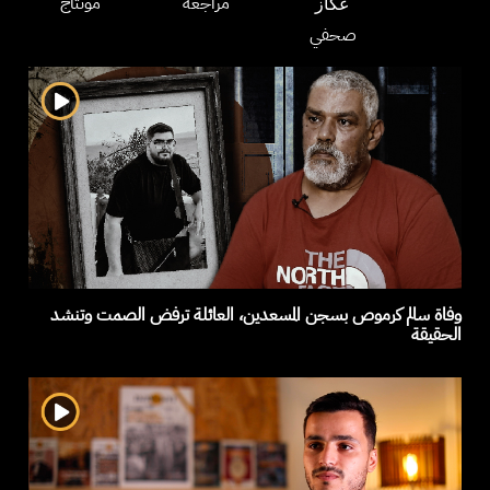
مراجعة
مونتاج
عكاز
صحفي
وفاة سالم كرموص بسجن المسعدين، العائلة ترفض الصمت وتنشد
الحقيقة