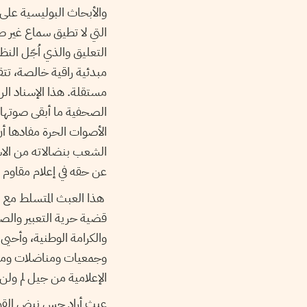
والأبحاث البوليسية على 
التي لا تطيق سماع غير ص
مبدئية راقية خالصة، ت
مستقلة. هذا الإسناد الر
الصحفية ما أبقى صوتها ع
الأصوات الحرة مفادها أن
الشعب بنضالاته من الاس
عن حقه في إعلام مقاوم ل
هذا العبث المتسلط مع ا
قضية حرية التعبير والص
والكرامة الوطنية، وأحيى
وجمعيات ومناضلات ومناض
الإعلامية من جيل لم ول
عبث أراد جس نبض القوى 