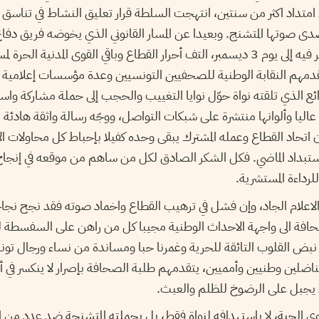
امتداد اكثر من سنتين، انتهجت السلطة قرار تعليق النشاط في تناسق 
دى صوتها المتشنج. وبعيدا عن المسار القانوني الذي يخوضه فريق دفاع 
التعليق والذي اُجّل النظر فيه إلى يوم 3 ديسمبر، التف أحرار القطاع وباقي القوى المدن
تقدمهم النقابة الوطنية للصحفيين التونسيين وعدة مؤسسات إعلامية
ائع الذي تلقته نواة حوّل نوايا التغييب والحجب إلى حملة مشاركة واسع
اليا وألوانها منتشرة على شبكات التواصل، ووجّه رسالة واثقة هادئة 
 اتحاد القطاع وعمله المشترك يبقى وحده كفيلا بإحباط كل محاولات الا
تبداد الماضي. فكل الشكر الصادق لكل من ساهم من موقعه في إنجاح 
لرداءة المستشرية.
لاعلام الجاد، وإن فشل في ترهيب القطاع واخماد صوته فقد نجح نجاحا 
حافة الى واجهة الاحداث الوطنية مجيبا كل من راهن على السفسطة 
 نبض القلوب التائقة للحرية وغمرنا حبا ومساندة من نساء ورجال تونس
لين وطنيين وأمميين، يتقدمهم طلبة الصحافة بإصرار لا ينكسر في أج
ن يجبل على الرضوخ للظلم والعبث.
الحية، لا باستهدافه لنواة فقط، بل بحملته المتشنجة ضد عدد من ال