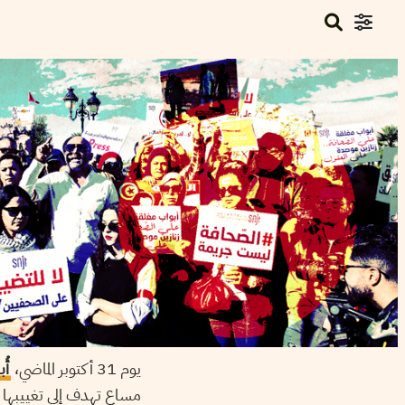
يوم 31 أكتوبر الماضي،
أُ
مساع تهدف إلى تغييبها ع