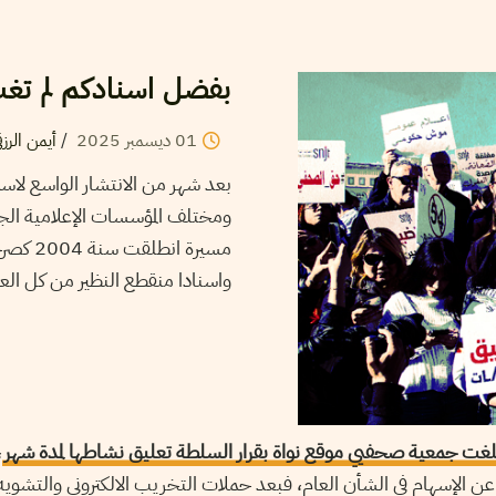
بفضل اسنادكم لم تغب 
01
ديسمبر
2025
/
أيمن الرزق
بعد شهر من الانتشار الواسع لا
ومختلف المؤسسات الإعلامية الجاد
مسيرة 
واسنادا منقطع النظير من كل الع
بلغت جمعية صحفيي موقع نواة بقرار السلطة تعليق نشاطها لمدة شهر
،
ن الإسهام في الشأن العام، فبعد حملات التخريب الالكتروني والتشويه 