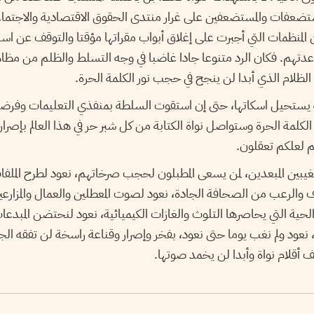
مستضعفات والمستضعفين على غرار منتدى الحقوق الاقتصادية والاجتماع
 المنظمات التي أجبرت على إغلاق أبواب مقراتها مؤقتا والتوقف عن اس
هم. فكان الرد متنوعا جادا غاضبا في وجه التسلط والظلم من مظا
ام الذي أبدا لن ينجح في حجب نور الكلمة الحرة.
 يستحيل اسكاتها، حتى إن استقوت السلطة بمنفذي التعليمات وفرضت
مة الحرة وستواصل نواة الكتابة من كل شبر حر في هذا العالم بإصرار
 لعلكم تعقلون.
لمغيبين المبعدين، لمن يسعى المطبلون لحجب صرخاتهم، نعود لطرح الملفا
ف والرعب من الصحافة الجادة، نعود لصوت المعطلين والعمال والمزارعي
حية التي يحاصرها التلوث والغازات الكيميائية، نعود لنحتضن المبدعات
، نعود ولم نغب يوما حتى نعود، بفخر وإصرار وقناعة راسخة لن تفقه ا
ف أقلام نواة وأبدا لن يخمد صوتها.