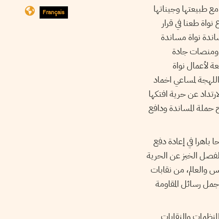
مع طبيعتها وجيناتها
Français
نواة طعنا في قرار
ية الحرة لمساندة نواة مساندة
 ومنصات جادة
ة لأعمال نواة
اللهجة لمساعي اخماد
رتداد عن حرية افتكها
حملة المساندة ودافع
باهرا في إعادة دفع
لفصل الخبز عن الحرية
 والعالم، من نقابات
مل رسائل المقاومة
منظمات والنقابات