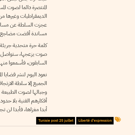
المنتصرة دائما لصوت ال
الديمقراطيات وغيرها من
عجزت السلطة عن مساعدت
مساندة أقضت مضاجع الظل
كلمة حرة متحدية جريئة
صوت يزعجها، ستواصل الكل
السابقون، فأسمعوا منهم
نعود اليوم لنشر قضايا ا
الجميع إلا سلطة الارتجا
وجبالها لصوت الطبيعة ال
أفكارهم الفنية بلا حدود
أبدا مغزاها، فأبدا لن تج
Tunisie post 25 juillet
Liberté d'expression