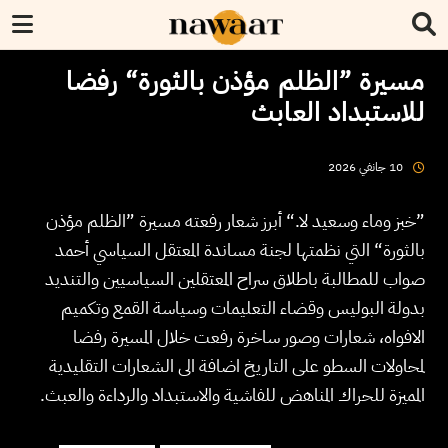
مسيرة ”الظلم مؤذن بالثورة“ رفضا
للاستبداد العابث
2026
جانفي
10
”خبز وماء وسعيد لا.“ أبرز شعار رفعته مسيرة ”الظلم مؤذن
بالثورة“ التي نظمتها لجنة مساندة المعتقل السياسي أحمد
صواب للمطالبة باطلاق سراح المعتقلين السياسيين والتنديد
بدولة البوليس وقضاء التعليمات وسياسة القمع وتكميم
الافواه، شعارات وصور ساخرة رفعت خلال المسيرة رفضا
لمحاولات السطو على التاريخ اضافة الى الشعارات التقليدية
المميزة للحراك المناهض للفاشية والاستبداد والرداءة والعبث.