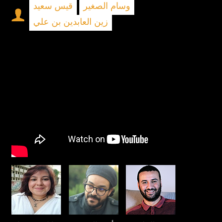
وسام الصغير
قيس سعيد
زين العابدين بن علي