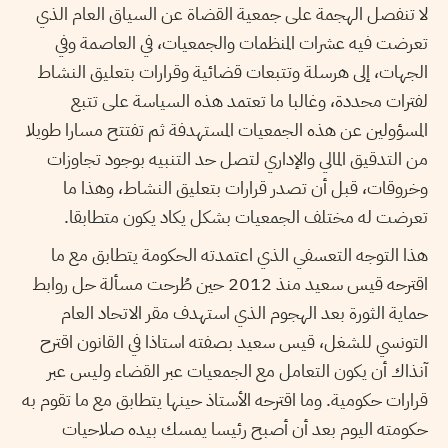
لا تنفصل الهجمة على جمعية القضاة عن السياق العام الذي
تعرضت فيه عشرات المنظمات والجمعيات، في العاصمة وفي
الجهات، إلى هرسلة وتتبعات قضائية وقرارات بتعليق النشاط
لفترات محددة، وغالبا ما تعتمد هذه السياسة على تتبع
المسؤولين عن هذه الجمعيات المستهدفة ثم تفتتح مسارا طويلا
من التدقيق المالي والإداري لتصل حد التنبيه بوجود تجاوزات
وخروقات، قبل أن تصدر قرارات بتعليق النشاط، وهذا ما
تعرضت له مختلف الجمعيات بشكل يكاد يكون متطابقا.
هذا التوجه التعسفي الذي اعتمدته الحكومة يتطابق مع ما
اقترحه قيس سعيد منذ 2012 حين طُرحت مسألة حل روابط
حماية الثورة بعد الهجوم الذي استهدف مقر الاتحاد العام
التونسي للشغل، قيس سعيد بصفته استاذا في القانون اقترح
آنذاك أن يكون التعامل مع الجمعيات عبر القضاء وليس عبر
قرارات حكومية. وما اقترحه الأستاذ حينها يتطابق مع ما تقوم به
حكومته اليوم بعد أن أصبح رئيسا يمسك بيده صلاحيات