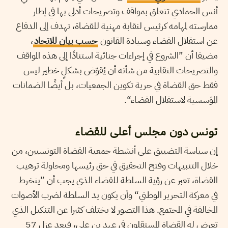
أنس الحمادي تتعلق بمواقف وتصريحات أدلى بها في إطار
ممارسته لمهامه كرئيس لنقابة مهنية للقضاة، تهدف إلى الدفاع
عن استقلال القضاء وسيادة القانون
حسب بيان للاتحاد
،
مضيفا أن ”الشروع في إجراءات جنائية استنادًا إلى هذه المواقف
والتصريحات النقابية من شأنه أن يُقوّض بشكلٍ خطير ليس
فقط حق القضاة في حرية تكوين الجمعيات، بل أيضًا الضمانات
المؤسسية لاستقلال القضاء“.
تونس دون مجلس أعلى للقضاء
إن سياسة التضييق على أنشطة جمعية القضاة التونسيين، من
خلال التنبيهات وفتح التحقيق في حق رئيسها ومحاولة ترهيب
القضاة، تعبر عن رؤية السلطة للقضاء الذي يجب أن ”ينخرط
في معركة التحرير الوطني“ وأن يكون يد السلطة لضرب الأصوات
المخالفة في المجتمع. هذا التصور لا يختلف كثيرا عن التنكيل الذي
تعرض له القضاة المستقلون في عهد بن علي، فبعد عزل 57