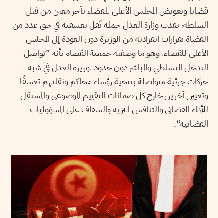
قضايا وتعويض المجلس الأعلى للقضاء بآخر معين من قبل
السلطة، نفذت وزارة العدل حملة نُقل تعسفية في حق عدد من
القضاة بقرارات انفرادية من الوزيرة دون العودة إلى المجلس
الأعلى للقضاء، وهو ما وصفته جمعية القضاة بأنه ”تواصل
التدخل التسلطي والمباشر دون حدود لوزيرة العدل في شبه
حركات جزئية متواصلة بتنحية رؤساء محاكم ونقلتهم تعسفًا
وتعيين آخرين خارج كل ضمانات التقييم الموضوعي والمستقل
للأداء القضائي والتنافس النزيه والشفاف على المسؤوليات
القضائية“.