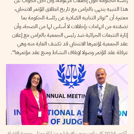
رئاسة الحكومة حول إخلالات مزعومة، وأن أجل الجواب عن
هذا التنبيه ينتهي بالتزامن مع تاريخ انطلاق المؤتمر الانتخابي،
معتبرة أن ”تواتر التنابيه الصّادرة عن رئاسة الحكومة بما
تضمّنته من اتهامات بإخلالات لا أساس لها من الصحة، وأن
إثارة التتبعات الجزائية ضد رئيس الجمعية بالتزامن مع إعلان
عقد الجمعية لمؤتمرها الانتخابي قد تكشف الغاية منه وهي
عرقلة عقد المؤتمر وصولا لإيقاف النشاط ومنع عقد مؤتمرها“.
أكتوبر 2024 كاب تاون جنوب افريقيا – مشاركة ممثلي جمعية القضاة