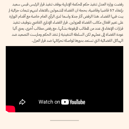
رفضت وزارة العدل تنفيذ حكم المحكمة الإدارية بوقف تنفيذ قرار الرئيس قيس سعيد
بإعفاء 57 قاضيا وقاضية، بحجة ان القضاة المشمولين بالاعفاء لديهم تتبعات جزائية لم
يبت فيها القضاء. هذا الرفض آثار جدلا واسعا لدى الرأي العام خاصة مع أقدام الوزارة
على تغيير اقفال مكاتب القضاة المعزولين. قرار القضاء الإداري القاضي بتوقيف تنفيذ
قرارات الإعفاء في عدد من المطالب المرفوعة بشأنها، مع رفض مطالب أخرى، يعني آليا
عودة القضاة إلى عملهم لكن السلطة التنفيذية لم تنفذ الحكم ومارست التصعيد ضد
الهياكل القضائية التي تستعد بدورها لمواصلة تحركاتها ضد قرار العزل.