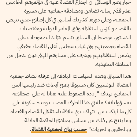
خيار يعتبر الوسلاتي أن اجماع القضاة عليه في مؤتمرهم الخامس
عشر قدّم رسالة تضامن ومصادقة جماعية على مسيرة
الجمعية، وعلى دورها كشريك أساسي في كل إصلاح جدي ينهض
بالقضاء ويكرّس استقلاله وفق المعايير الدولية ومقتضيات
الدستور. موضحا ان السياق يتسم بتزايد الضغوطات على
القضاة وجمعيتهم وفي غياب مجلس أعلى للقضاء حقيقي
يضمن استقلاليتهم ويشرف على مسارهم المهني دون تدخل من
السلطة التنفيذية.
هذا السياق وهذه السياسات الهادفة إلى عرقلة نشاط جمعية
القضاة التونسيين كان مسبوقا بفتح أبحاث ضد رئيسها أنس
الحمادي بهدف ”زيادة الضغوط عليه عقابا له على اضطلاعه
بمسؤولياته كاملة في هذا الظرف العصيب وعدم سكوته على
كل ما يُرتكب من انتهاكات في علاقة باستقلال القضاء والقضاة
وما ينتج عن ذلك من مساس بمبادئ المحاكمة العادلة
وبالحقوق والحريات“
حسب بيان لجمعية القضاة
.