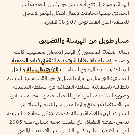
المهنية. وصولا إلى فتح أبحاث في حق رئيس الجمعية أنس
الحمادي تبعتها محاولات لإبطال أشغال المؤتمر الانتخابي
للجمعية الذي انعقد يومي 07 و 08 فيفري.
مسار طويل من الهرسلة والتضييق
رسالة القضاة التونسيين في المؤتمر الانتخابي لجمعيتهم كانت
واضحة:
تمسك بالاستقلالية وتجديد الثقة في قيادة الجمعية
التي اختارت عدم الرضوخ لسياسات
التركيع والهرسلة
والنقل
التعسفية التي تمارسها وزارة العدل في حق القضاة، مع التمسك
بالمطالبة باستقلالية السلطة القضائية عن السلطة التنفيذية
وضرورة انتخاب مجلس أعلى للقضاء يضمن للقضاة حدا أدنى
من الاستقلالية ويمنع وزارة العدل من التدخل السافر في
المسارات المهنية للقضاة. رسالة قطعت مع كل محاولات السلطة
تدجين جمعية القضاة، التي عاشت محنة مشابهة سنة 2005
انتهت بالانقلاب على مكتبها الشرعي زمن الاستبداد الماضي.