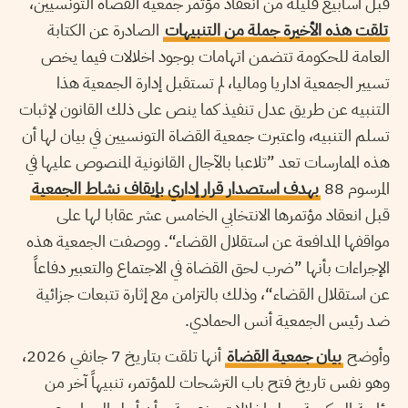
قبل اسابيع قليلة من انعقاد مؤتمر جمعية القضاة التونسيين،
تلقت هذه الأخيرة جملة من التنبيهات
الصادرة عن الكتابة
العامة للحكومة تتضمن اتهامات بوجود اخلالات فيما يخص
تسيير الجمعية اداريا وماليا، لم تستقبل إدارة الجمعية هذا
التنبيه عن طريق عدل تنفيذ كما ينص على ذلك القانون لإثبات
تسلم التنبيه، واعتبرت جمعية القضاة التونسيين في بيان لها أن
هذه الممارسات تعد ”تلاعبا بالآجال القانونية المنصوص عليها في
المرسوم 88
بهدف استصدار قرار إداري بإيقاف نشاط الجمعية
قبل انعقاد مؤتمرها الانتخابي الخامس عشر عقابا لها على
مواقفها المدافعة عن استقلال القضاء“. ووصفت الجمعية هذه
الإجراءات بأنها ”ضرب لحق القضاة في الاجتماع والتعبير دفاعاً
عن استقلال القضاء“، وذلك بالتزامن مع إثارة تتبعات جزائية
ضد رئيس الجمعية أنس الحمادي.
وأوضح
بيان جمعية القضاة
أنها تلقت بتاريخ 7 جانفي 2026،
وهو نفس تاريخ فتح باب الترشحات للمؤتمر، تنبيهاً آخر من