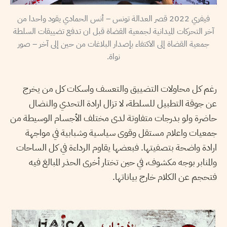
فيفري 2022 قصر العدالة تونس – أنس الحمادي يقود واحدا من
آخر التحركات الميدانية لجمعية القضاة قبل ان تدفع تضييقات السلطة
جمعية القضاة إلى الاكتفاء بإصدار البلاغات من حين إلى آخر – صور
نواة.
رغم كل محاولات التضييق والتعسف واسكات كل من يخرج
عن جوقة التطبيل للسلطة، لا تزال ارادة التحدي والنضال
حاضرة ولو بدرجات متفاوتة لدى مختلف الأجسام الوسيطة من
جمعيات واعلام مستقل وقوى سياسية وشبابية في مواجهة
ارادة واضحة بتصفيتها. فبعضها يقاوم الرداءة في كل الساحات
والمنابر بوجه مكشوف، في حين تختار أخرى الحذر المبالغ فيه
فتحجم عن الكلام خارج بياناتها.