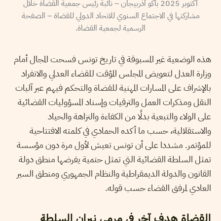
أكتوبر 2025 باكو أذربيجان – نائبة رئيس جمعية القضاة خلال
مشاركتها في الاجتماع السنوي للاتحاد الدولي للقضاة – الصفحة
الرسمية لجمعية القضاة.
هذه الوضعية غير المسبوقة في تاريخ تونس فسحت المجال أمام
وزارة العدل لتعويض المجلس المؤقت للقضاء العدلي والانفراد
بالإشراف على المسارات المهنية للقضاة والتحكم فيهم عبر آليات
النقل ومذكرات العمل والترقيات وإسناد المسؤوليات القضائية
على الولاء والتبعية بدلًا من الكفاءة والنزاهة والحياد
والاستقلالية، حسب ما أكده الحمادي في كلمته الافتتاحية
للمؤتمر. مشددا على أن تونس تعيش لأول مرة دون مؤسسة
تمثل السلطة القضائية التي تمثل حتمية يفرضها منطق دولة
القانون والدولة الديمقراطية والنظام الجمهوري ومنطق السير
العادي لمرفق القضاء حسب قوله.
القضاة هدف آخر في مرمى نيران السلطة