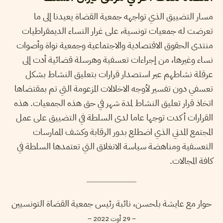
مسار التضييق الذي تواجهه جمعية القضاة يعيدنا إلى ما
تعرضت له جمعيات تونسية، على غرار النساء الديمقراطيات
منتدى الحقوق الاقتصادية والاجتماعية وجمعية نواة وأصوات
نساء وغيرها، من إجراءات تعسفية وهرسلة قضائية أدت إلى
عرقلة نشاطهم عبر استصدار قرارات بتعليق النشاط بشكل
تعسفي دون تفسير لأوجه الاخلالات المزعومة التي تم بمقتضاها
اتخاذ قرار تعليق النشاط لمدة شهر في حق هذه الجمعيات. هذه
القرارات أكدت توجها عاما لدى السلطة في التضييق على عمل
المجتمع المدني الذي اضطلع بدور الرقابة وكشف الممارسات
التعسفية ومناهضة سياسة الانغلاق التي تعتمدها السلطة في
كافة المجالات.
حوار مع عايشة بلحسن، نائبة رئيس جمعية القضاة التونسيين
– 29 أوت 2022 –