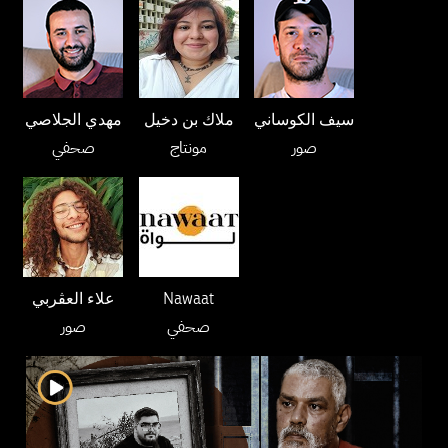
سيف الكوساني
ملاك بن دخيل
مهدي الجلاصي
صور
مونتاج
صحفي
علاء العڤربي
Nawaat
صحفي
صور