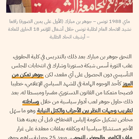
ماي 1988 تونس – جوهر بن مبارك (الأول على يمين الصورة) رافعا
نشيد الاتحاد العام لطلبة تونس خلال أشغال المؤتمر 18 الخارق للعادة
– أرشيف اتحاد الطلبة
التحق جوهر بن مبارك بعد ذلك بالتدريس في كلية الحقوق،
عقب الثورة أسس شبكة دستورنا وشارك في انتخابات المجلس
التأسيسي دون الحصول على أي مقعد، لكن
جوهر تمكن من
البروز
كأحد الوجوه الهامة في المشهد السياسي الإعلامي، خطيبا
فصيحا متمكنا من القانون الدستوري مفسرا ومبسطا له. بعد
ذلك حاول جوهر لعب أدوار سياسية من خلال
وساطته
لتقريب وجهات النظر بين الأحزاب والكتل النيابة
وهو ما سهّل
مخاض تشكيل حكومة إلياس الفخفاخ، قبل أن يعينه هذا
الأخير مستشارًا سياسيا له ويكلفه بملفات معقدة على غرار
ملف الكامور
والحوض المنجمي
. وبعد 25 جويلية ساهم جوهر