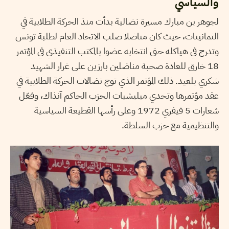
والسياسي
لجوهر بن مبارك مسيرة نضالية بدأت منذ الحركة الطلابية في
الثمانينات، حيث كان مناضلا صلب الاتحاد العام لطلبة تونس
وتدرج في هياكله حتى انتخابه عضوا بالمكتب التنفيذي في المؤتمر
18 خارق للعادة صحبة مناضلين بارزين على غرار الشهيد
شكري بلعيد. ذلك المؤتمر الذي توج نضالات الحركة الطلابية في
عقد مؤتمرها وتحدي ميليشيات الحزب الحاكم آنذاك، وفعّل
شعارات 5 فيفري 1972 وعلى رأسها القطيعة السياسية
والتنظيمية مع حزب السلطة.