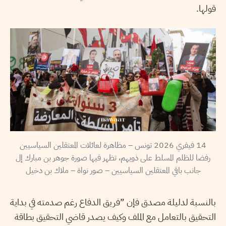
قولها.
14 فيفري 2026 تونس – مظاهرة لعائلات المعتقلين السياسيين
رفضا للظلم المسلط على ذويهم، تظهر فيها صورة جوهر بن مبارك إل
جانب باقي المعتقلين السياسيين – صور نواة – ملاك بن دخيل
بالنسبة لدليلة مصدق فإن ”فريق الدفاع رغم صدمته في بداية
التحقيق بالتعامل مع الملف وكيف يصدر قاضي التحقيق بطاقة