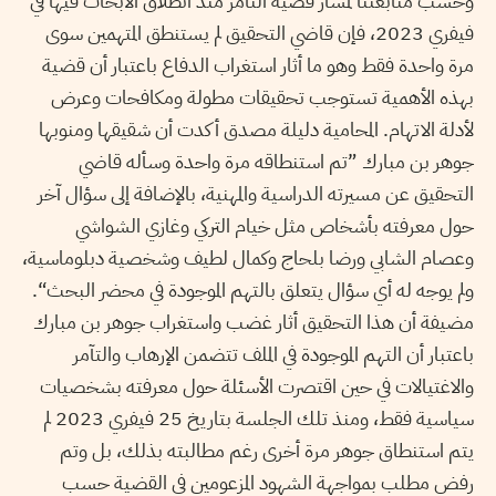
وحسب متابعتنا لمسار قضية التآمر منذ انطلاق الأبحاث فيها في
فيفري 2023، فإن قاضي التحقيق لم يستنطق المتهمين سوى
مرة واحدة فقط وهو ما أثار استغراب الدفاع باعتبار أن قضية
بهذه الأهمية تستوجب تحقيقات مطولة ومكافحات وعرض
لأدلة الاتهام. المحامية دليلة مصدق أكدت أن شقيقها ومنوبها
جوهر بن مبارك ”تم استنطاقه مرة واحدة وسأله قاضي
التحقيق عن مسيرته الدراسية والمهنية، بالإضافة إلى سؤال آخر
حول معرفته بأشخاص مثل خيام التركي وغازي الشواشي
وعصام الشابي ورضا بلحاج وكمال لطيف وشخصية دبلوماسية،
ولم يوجه له أي سؤال يتعلق بالتهم الموجودة في محضر البحث“.
مضيفة أن هذا التحقيق أثار غضب واستغراب جوهر بن مبارك
باعتبار أن التهم الموجودة في الملف تتضمن الإرهاب والتآمر
والاغتيالات في حين اقتصرت الأسئلة حول معرفته بشخصيات
سياسية فقط، ومنذ تلك الجلسة بتاريخ 25 فيفري 2023 لم
يتم استنطاق جوهر مرة أخرى رغم مطالبته بذلك، بل وتم
رفض مطلب بمواجهة الشهود المزعومين في القضية حسب