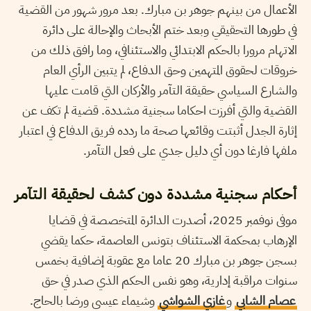
الأعمال من بينهم جوهر بن مبارك. بعد مرور شهور من القضية
في طورها التحقيقي وبعد ختم الأبحاث والإحالة على دائرة
الاتهام مرورا بالحكم الابتدائي والاستئنافي، وما رافق ذلك من
خروقات لحقوق المتهمين وحق الدفاع، لم يتبين الرأي العام
والشارع السياسي حقيقة التآمر والأركان التي قامت عليها
القضية والتي أفرزت احكاما سجنية مشددة. قضية لم تكف عن
إثارة الجدل أثبتت وقائعها صحة ما ردده فريق الدفاع في اعتبار
ملفها فارغا دون أي دليل جدي على فعل التآمر.
أحكام سجنية مشددة دون كشف لحقيقة التآمر
موفى نوفمبر 2025، أصدرت الدائرة المتخصصة في قضايا
الإرهاب بمحكمة الاستئناف بتونس العاصمة، حكما يقضي
بسجن جوهر بن مبارك 20 عاما مع عقوبة إضافية بخمس
سنوات مراقبة إدارية، وهو نفس الحكم الذي صدر في حق
عصام الشابي
و
غازي الشواشي
وشيماء عيسى ورضا بالحاج.