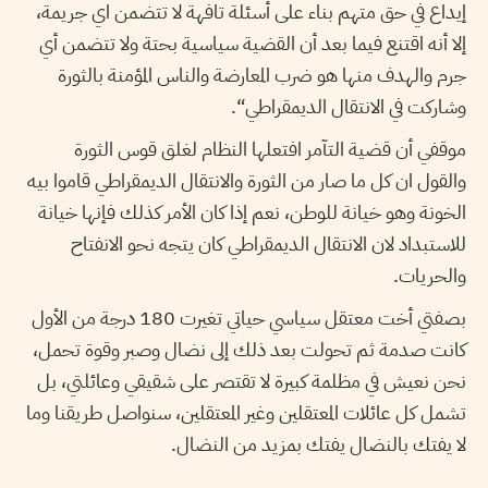
إيداع في حق متهم بناء على أسئلة تافهة لا تتضمن اي جريمة،
إلا أنه اقتنع فيما بعد أن القضية سياسية بحتة ولا تتضمن أي
جرم والهدف منها هو ضرب المعارضة والناس المؤمنة بالثورة
وشاركت في الانتقال الديمقراطي“.
موقفي أن قضية التآمر افتعلها النظام لغلق قوس الثورة
والقول ان كل ما صار من الثورة والانتقال الديمقراطي قاموا بيه
الخونة وهو خيانة للوطن، نعم إذا كان الأمر كذلك فإنها خيانة
للاستبداد لان الانتقال الديمقراطي كان يتجه نحو الانفتاح
والحريات.
بصفتي أخت معتقل سياسي حياتي تغيرت 180 درجة من الأول
كانت صدمة ثم تحولت بعد ذلك إلى نضال وصبر وقوة تحمل،
نحن نعيش في مظلمة كبيرة لا تقتصر على شقيقي وعائلتي، بل
تشمل كل عائلات المعتقلين وغير المعتقلين، سنواصل طريقنا وما
لا يفتك بالنضال يفتك بمزيد من النضال.