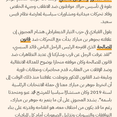
بقوة في تأسيس حراك مواطنون ضد الانقلاب وجبهة الخلاص
وقاد تحركات ميدانية ومشاورات سياسية لمعارضة نظام قيس
سعيد.
يقول القيادي في حزب التيار الديمقراطي هشام العجبوني إن
علاقته بجوهر بن مبارك بدأت مع التحركات ضد
قانون
المصالحة
الذي اقترحه الرئيس الراحل الباجي قائد السبسي،
”لقد عرفت الرجل عن قرب وشاركنا في عديد التظاهرات ضد
قانون المصالحة وكان موقفه منحازا بوضوح للعدالة الانتقالية
وضد الإفلات من العقاب، قدم محاضرات وخطابات قوية
وبليغة ضد القانون المذكور وتوطدت علاقتنا منذ ذلك الوقت إلى
أن انخرط جوهر بن مبارك معنا في حملة الانتخابات الرئاسية
لسنة 2019 وكان مستشارًا سياسيا للمرشح محمد عبو ومتحدثا
باسمه“. يشدد العجبوني على أن ما يتميز به جوهر بن مبارك،
رغم ما قد يكون من اختلاف معه، هو انفتاحه وقدرته على بناء
التوافقات والتسويات وتذليل الصعوبات أمام كل المبادرات