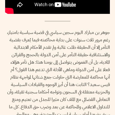
جوهر بن مبارك اليوم سجين سياسي في قضية سياسية بامتياز،
رغم مرور ثلاث سنوات على بداية محاكمته فيما يُعرف بقضية
التآمر إلا أن الحقيقة ظلت غائبة ولم تقدم الأحكام الابتدائية
والاستئنافية حقيقة التآمر على أمن الدولة بالحجج والقرائن
المادية، بل أن الغموض يتواصل إلى يومنا هذا: هل تآمر هؤلاء
فعلا على أمن الدولة وماهي الأدلة التي تدعم هذا القول؟ أم
أنها محاكمة للمعارضة التي حاولت جمع شتاتها لمواجهة نظام
قيس سعيد؟ الثابت هنا أن أبرز الوجوه والقيادات السياسية
والحزبية معتقلة في السجون وتواجه أحكاما سجنية ثقيلة، وأن
التعاطي القضائي مع الملف كان مثيرا للجدل من تعتيم ومنع
للتداول الاعلامي والمحاكمة عن بعد وضرب حق الدفاع. كل ما
سبق يضعنا أمام سياسة ليست بالجديدة، وهي معالجة