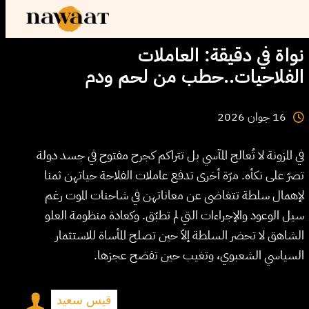
نواة في دقيقة: العاملات
الفلاحيات..حطب من لحم ودم
2026
جوان
16
في المزونة لا تُعالج المآسي بل تتراكم كجرح مفتوح في جسد دولة
تصرّ على نكأه. مرّة أخرى تدفع عاملات الفلاحة حياتهن ثمنا
لإهمال سلطة تتغاضى عن معاناتهن في شاحنات الموت رغم
سيل الوعود والإجراءات التي لم تطبّق. وكعادة منظومة العلو
الشاهق لا تحضر السلطة إلاّ حين تصلح المأساة للاستثمار
السياسي الشعبوي، وتغيب حين تفضح عجزها.
قيس سعيد