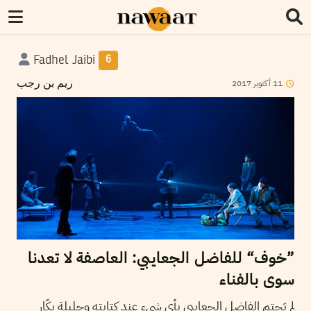
Fadhel Jaibi
6
2017
أكتوبر
11
ريم بن رجب
”خوف“ للفاضل الجعايبي: العاصفة لا تعدنا
سوى بالفناء
لم يَحتمِ الفاضل الجعايبي بأي شيء عند كتابته وجليلة بكّار