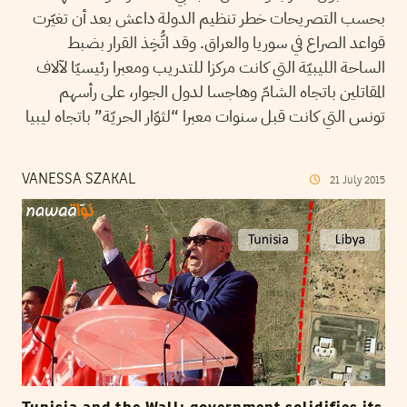
بحسب التصريحات خطر تنظيم الدولة داعش بعد أن تغيّرت
قواعد الصراع في سوريا والعراق. وقد اتُّخِذ القرار بضبط
الساحة الليبيّة التي كانت مركزا للتدريب ومعبرا رئيسيّا لآلاف
المقاتلين باتجاه الشامّ وهاجسا لدول الجوار، على رأسهم
تونس التي كانت قبل سنوات معبرا “لثوّار الحريّة” باتجاه ليبيا
VANESSA SZAKAL
21
July
2015