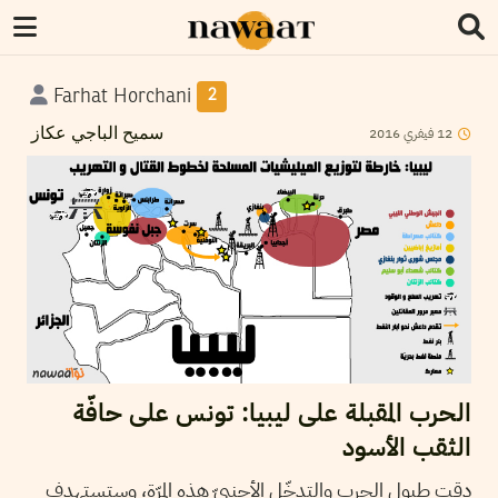
Farhat Horchani
2
2016
فيفري
12
سميح الباجي عكاز
الحرب المقبلة على ليبيا: تونس على حافّة
الثقب الأسود
دقت طبول الحرب والتدخّل الأجنبيّ هذه المرّة، وستستهدف