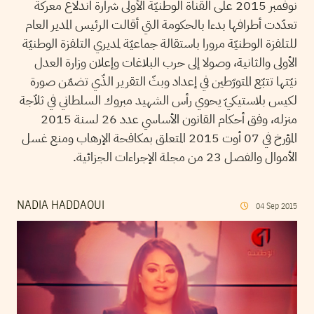
نوفمبر 2015 على القناة الوطنيّة الأولى شرارة اندلاع معركة
تعدّدت أطرافها بدءا بالحكومة التي أقالت الرئيس المدير العام
للتلفزة الوطنيّة مرورا باستقالة جماعيّة لمديري التلفزة الوطنيّة
الأولى والثانية، وصولا إلى حرب البلاغات وإعلان وزارة العدل
نيّتها تتبّع المتورّطين في إعداد وبثّ التقرير الذّي تضمّن صورة
لكيس بلاستيكيّ يحوي رأس الشهيد مبروك السلطاني في ثلاّجة
منزله، وفق أحكام القانون الأساسي عدد 26 لسنة 2015
المؤرخ في 07 أوت 2015 المتعلق بمكافحة الإرهاب ومنع غسل
الأموال والفصل 23 من مجلة الإجراءات الجزائية.
NADIA HADDAOUI
04
Sep
2015