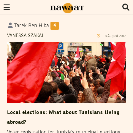
Tarek Ben Hiba
4
VANESSA SZAKAL
18
August
2017
Local elections: What about Tunisians living
abroad?
Voter registration for Tunisia’s municipal elections