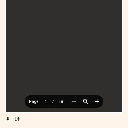
⬇︎ PDF