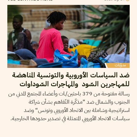
ضد السياسات الأوروبية والتونسية المناهضة
للمهاجرين السّود والمهاجرات السّوداوات
رسالة مفتوحة من 379 باحثين/ـات وأعضاء المجتمع المدني من
الجنوب والشمال ضد ”مذكّرة التّفاهم بشأن شراكة
استراتيجية وشاملة بين الاتحاد الأوروبي وتونس“ وضد
سياسات الاتحاد الأوروبي المتمثلة في تصدير حدودها الخارجية.