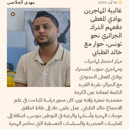
2023
أوت
03
مهدي الجلاصي
غالبية المهاجرين
بوادي المغطى
دفعهم الدرك
الجزائري نحو
تونس، حوار مع
خالد الطبابي
مركز احتجاز لمهاجرات
ومهاجري جنوب الصحراء
بوادي المغطى الحدودي
مع الجزائر، بقرية الفريد
التابعة لعمادة عين الكرمة
معتمدية تمغزة ولاية توزر، كان محور دراسة للباحث في علم
الاجتماع خالد الطبابي. عمل علمي عاد إلى نقاط انطلاق
موجات الهجرة وأسبابها والرغبة في التوطين بتونس، اضافة إلى
الممارسات العنصرية والسياسات التعسفية التي تحاصر الهجرة