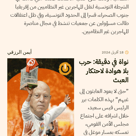
الشرطة التونسية لنقل المهاجرين غير النظاميين من إفريقيا
جنوب الصحراء، قسرا إلى الحدود التونسية، وفي ظل اعتقالات
طالت مسؤولين عن جمعيات تنشط في مجال مناصرة
المهاجرين غير النظاميين.
2024
أفريل
18
أيمن الرزقي
نواة في دقيقة: حرب
بلا هوادة لاحتكار
العبث
”حتى لا يعود العابثون إلى
غيهم“ بهذه الكلمات برر
الرئيس قيس سعيد،
خلال اشرافه على اجتماع
مجلس الأمن القومي،
تمسكه بمسار موغل في