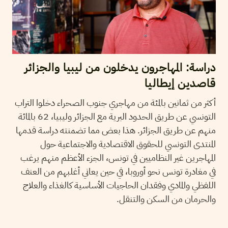
دراسة: المهاجرون يدخلون من ليبيا والجزائر
قاصدين إيطاليا
أكثر من ثمانين بالمئة من مهاجري جنوب الصحراء دخلوا التراب
التونسي عن طريق الحدود البرية مع الجزائر وليبيا، 62 بالمائة
منهم عن طريق الجزائر. هذا بعض مما تضمنته دراسة قدمها
المنتدى التونسي للحقوق الاقتصادية والاجتماعية حول
المهاجرين غير النظاميين في تونس، الجزء الأعظم منهم يرغب
في مغادرة تونس نحو أوروبا، في حين يعاني أغلبهم من العنف
اللفظي والمادي وفقدان الحاجيات الأساسية كالغذاء والعلاج
والحرمان من السكن والتنقل.