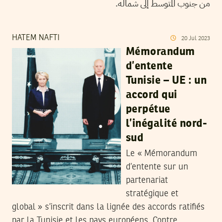
من جنوب المتوسط إلى شماله.
HATEM NAFTI
20
Jul
2023
Mémorandum
d’entente
Tunisie – UE : un
accord qui
perpétue
l’inégalité nord-
sud
Le « Mémorandum
d’entente sur un
partenariat
stratégique et
global » s’inscrit dans la lignée des accords ratifiés
par la Tunisie et les pays européens. Contre