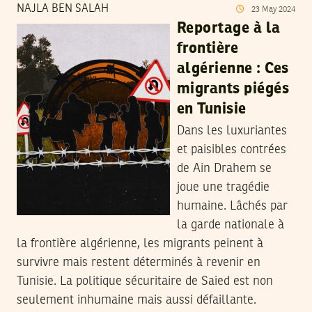
NAJLA BEN SALAH
23
May
2024
Reportage à la
frontière
algérienne : Ces
migrants piégés
en Tunisie
Dans les luxuriantes
et paisibles contrées
de Ain Drahem se
joue une tragédie
humaine. Lâchés par
la garde nationale à
la frontière algérienne, les migrants peinent à
survivre mais restent déterminés à revenir en
Tunisie. La politique sécuritaire de Saied est non
seulement inhumaine mais aussi défaillante.