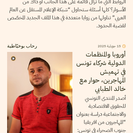
الروابط التي ما تزال قائمة على هذا الجانب أو ذاك من
الأسوار؟ كلها أسئلة ستحاول “شبكة الإعلام المستقل عن العالم
العربي” تناولها من زوايا متعددة في هذا الملف الجديد المخصّص
لقضية الحدود.
2025
جويلية
15
رحاب بوخيّاطية
أوروبا والمنظمات
الدولية شركاء تونس
في تهميش
المهاجرين، حوار مع
خالد الطبابي
أصدر المنتدى التونسي
للحقوق الاقتصادية
والاجتماعية دراسة بعنوان
“المهاجرون من افريقيا
جنوب الصحراء في تونس: