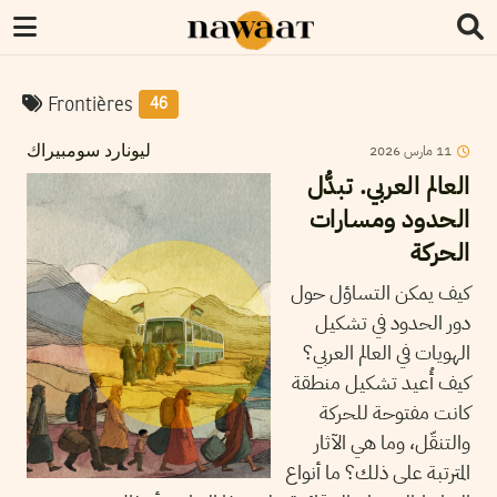
Frontières
46
2026
مارس
11
ليونارد سومبيراك
العالم العربي. تبدُّل
الحدود ومسارات
الحركة
كيف يمكن التساؤل حول
دور الحدود في تشكيل
الهويات في العالم العربي؟
كيف أُعيد تشكيل منطقة
كانت مفتوحة للحركة
والتنقّل، وما هي الآثار
المترتبة على ذلك؟ ما أنواع