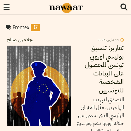
Frontex
17
2025
مارس
11
نجلاء بن صالح
تقارير: تنسيق
بوليسي أوروبي
تونسي للحصول
على البيانات
الشخصية
للتونسيين
التصدي لتهريب
المهاجرين، مثّل العنوان
الرئيسي الذي تسعى من
خلاله أوروبا دعم وتوسيع
صلاحيات وكالاتها