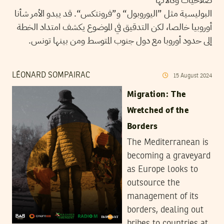
البوليسية مثل ”اليوروبول“ و”فرونتكس“. قد يبدو الأمر شأنا
أوروبيا خالصا، لكن التدقيق في الموضوع يكشف امتداد الخطة
إلى حدود أوروبا مع دول جنوب المتوسط ومن بينها تونس.
LÉONARD SOMPAIRAC
15
August
2024
Migration: The
Wretched of the
Borders
The Mediterranean is
becoming a graveyard
as Europe looks to
outsource the
management of its
borders, dealing out
bribes to countries at