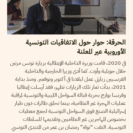
الحرقة: حوار حول الاتفاقيات التونسية
الأوروبية عير المعلنة
في 2020، قامت وزيرة الداخلية الإيطالية بزيارة تونس مرتين
خلال جويلية وأوت. كما أدى وزيرا الخارجية والداخلية
الفرنسيين زيارتي عمل لبلادنا في أكتوبر ونوفمبر. ومنذ بداية
2021، بدأت ثمار تلك الزيارات تظهر، فقد أرسلت إيطاليا
وفرنسا بوارج بحرية قبالة السواحل الليبية والتونسية لمراقبة
عمليات الهجرة غير النظامية، بينما تحلق طائرات دون طيار
إسرائيلية الصنع فوق السواحل التونسية لجمع معطيات
بخصوص المهاجرين غير النظاميين وتقديمها للسلطات
التونسية. التقت “نواة” رمضان بن عمر من المنتدى التونسي