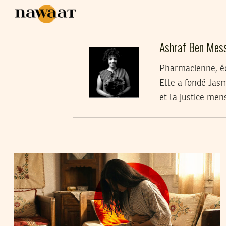
Ashraf Ben Mes
Pharmacienne, éd
Elle a fondé Jas
et la justice men
ASHRAF BEN MESSAOUD
15
Dec
2025