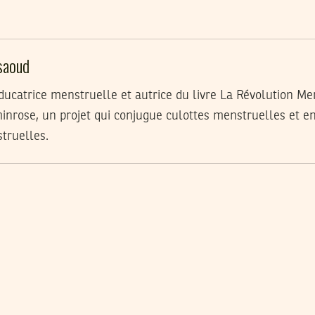
saoud
ucatrice menstruelle et autrice du livre La Révolution Men
minrose, un projet qui conjugue culottes menstruelles et e
struelles.