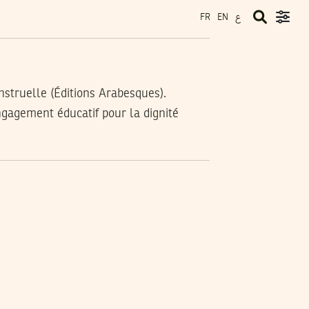
ع
FR
EN
struelle (Éditions Arabesques).
ngagement éducatif pour la dignité