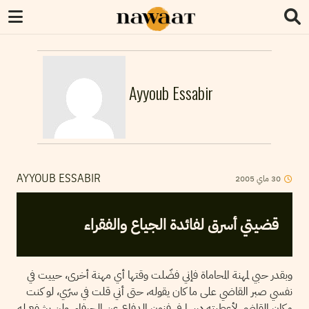
Ayyoub Essabir
2005
ماي
30
AYYOUB ESSABIR
قضيتي أسرق لفائدة الجياع والفقراء
وبقدر حبي لمهنة المحاماة فإني فضّلت وقتها أي مهنة أخرى، حييت في
نفسي صبر القاضي على ما كان يقوله، حتى أني قلت في سرّي، لو كنت
مكان القاضي لأعطيته درسا في فنون الدفاع عن الحرفاء، ولن يشفع له