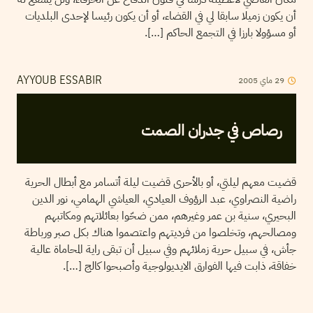
أن يكون زميلا سابقا لي في القضاء، أو أن يكون رئيسا لإحدى البلديات
أو مسؤولا بارزا في التجمع الحاكم […].
2005
ماي
29
AYYOUB ESSABIR
رصاص في جدران الصمت
قضيت معهم ليلتي، أو بالأحرى قضيت ليلة أتسامر مع أبطال الحرية
راضية النصراوي، عبد الرؤوف العيادي، العياشي الهمامي، نور الدين
البحيري، سنية بن عمر وغيرهم، ممن ضحّوا بعائلاتهم ومكاتبهم
ومصالحهم، وتخلصوا من فرديتهم واعتصموا هناك بكل صبر ورباطة
جأش، في سبيل حرية زملائهم وفي سبيل أن تبقى راية المحاماة عالية
خفاقة، ذابت فيها الفوارق الايديولوجية وأصبحوا كالج […].