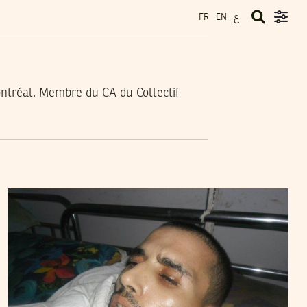
ع
FR
EN
ontréal. Membre du CA du Collectif
KHAOULA ZOGHLAMI
27
Aug
2011