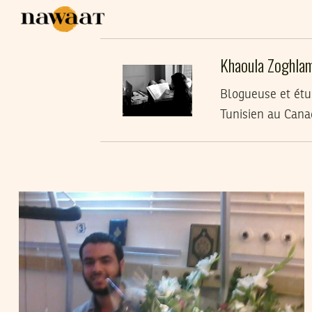
Khaoula Zoghla
Blogueuse et étu
Tunisien au Cana
KHAOULA ZOGHLAMI
12
Nov
2011