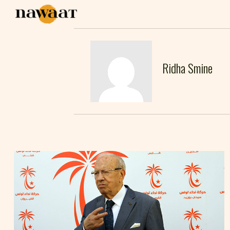
Ridha Smine
RIDHA SMINE
03
Jan
2015