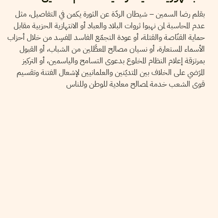
بقلم رضا السمين – شيطان الردّة عن الثورة يكمن في التفاصيل، مثل
عدم المحاسبة لمن نهبوا ثروات البلاد والعباد أو الانتهازية الحزبية مقابل
حماية القنّاصة والقتلة، أو عودة التجمّع الفاسد المفسِد من خلال أحزاب
الأسماء المستعارة، أو نسيان مصالح المعطَّلين من الشباب، أو القبول
بمرتزقة إعلام النظام المخلوع بدعوى التسامح والياسمين، أو التركيز
المرَضي على الخلاف بين المتديّنين والعلمانيين لإشعال الفتنة وتقسيم
قوى الشعب خدمة لمصالح معادية للوطن وللناس