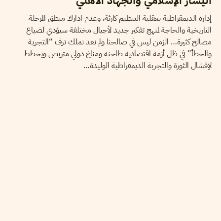
اليسار الإسلامي والجهاد الأهلي
إدارة الديمقراطية بعقلية التنظيم كارثة، وعدم ادارك منطق المرحلة
التاريخية والحاجة لمنهج تفكير جديد لأجيال مختلفة سيؤدي لضياع
مصالح كثيرة… الزمن ليس في صالحنا ولم نعد نملك ترف “التجربة
والخطأ” في ظل أزمة اقتصادية طاحنة ومناخ دولي متربص ويخطط
لإفشال الثورة والتجربة الديمقراطية الوليدة…