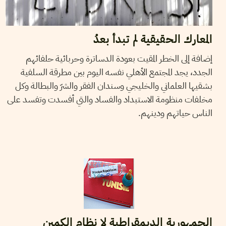
المعارك الحقيقية لم تبدأ بعدُ
إضافة إلى الخطر المقيت بعودة الدساترة وحربائية حلفائهم
الجدد، يجد المجتمع الأهلي نفسه اليوم بين مطرقة السلفية
بشقيها العلماني والخليجي وسندان الفقر والشرّ والبطالة وكل
مخلفات منظومة الاستبداد والفساد والتي أفسدت وتفسد على
الناس حياتهم ودينهم.
2011
جوان
02
RIDHA SMINE
الجمهورية الديمقراطية لا نظام الكمين