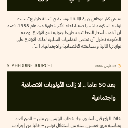
يعيش كبار موظفي وزارة المالية التونسية في “حالة طوارئ”، حيث
تواجه الحكومة اختبارا صعبا، لعله الأكثر خطورة منذ عام 1988. فمنذ
أن أخذت أسعار النفط تتجه طريقا جنونية نحو الارتفاع، وهذه
الحكومة تحاول أن تمتص التداعيات السلبية لذلك الارتفاع على
توازناتها المالية ومضاعفته الاقتصادية والاجتماعية. […].
25
مارس
2006
SLAHEDDINE JOURCHI
بعد 50 عاما .. لا زالت الأولويات اقتصادية
واجتماعية
خلافا لما راج قبل أسابيع، جاء خطاب الرئيس بن علي – الذي ألقاه
بمناسبة مرور خمسين سنة عن استقلال تونس – خاليا من إجراءات