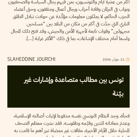
أكثر من عشرة أيام والتونسيون، بمن فيهم رجال السياسة والصحفيون
ونواب في البرلمان وقادة أحزاب ورجال أعمال ومثقفون، وحتى أعضاء
الحزب الحاكم، لا يملكون معلومات مؤكّـدة عن حوادث تبادل الطلق
الناري التي جدّت في أكثر من مكان من البلاد بين “مسلحين
مجهولين” وقوات تابعة لأجهزة الأمن والجيش، وقد فتح ذلك المجال
واسعا أمام مختلف الإشاعات، بما في ذلك “الأكثر غرابة […].
11
جوان
2006
SLAHEDDINE JOURCHI
تونس بين مطالب متصاعدة وإشارات غير
بـيّـنـة
فجأة، وجد النظام التونسي نفسه مدفوعا لإثبات أصالته الإسلامية،
وعدم معاداته للدين وقيّـمه وطقوسه. فقد نشرت معظم الصحف
المحلية خلال الأيام الأخيرة، مقالات غير ممضاة تبرز أهم ما قامت به