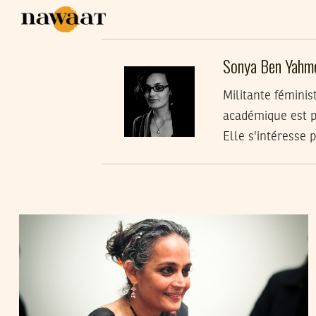
Sonya Ben Yahm
Militante féminis
académique est pl
Elle s'intéresse 
SONYA BEN YAHMED
05
Jan
2023