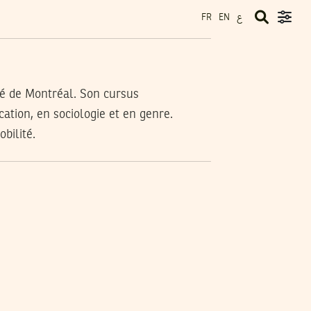
ع
FR
EN
ité de Montréal. Son cursus
ation, en sociologie et en genre.
bilité.