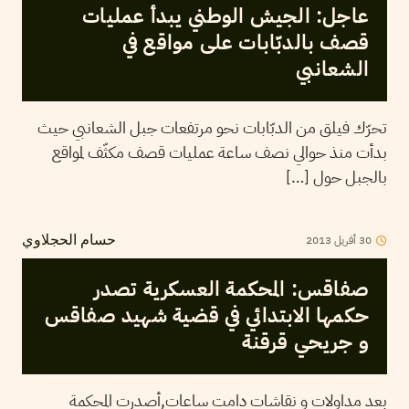
عاجل: الجيش الوطني يبدأ عمليات
قصف بالدبّابات على مواقع في
الشعانبي
تحرّك فيلق من الدبّابات نحو مرتفعات جبل الشعانبي حيث
بدأت منذ حوالي نصف ساعة عمليات قصف مكثّف لمواقع
بالجبل حول […]
30
أفريل
2013
حسام الحجلاوي
صفاقس: المحكمة العسكرية تصدر
حكمها الابتدائي في قضية شهيد صفاقس
و جريحي قرقنة
بعد مداولات و نقاشات دامت ساعات,أصدرت المحكمة