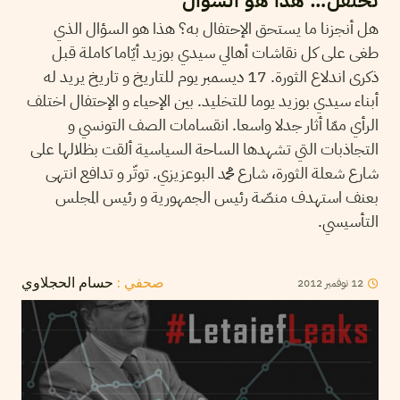
نحتفل… هذا هو السؤال
هل أنجزنا ما يستحق الإحتفال به؟ هذا هو السؤال الذي
طغى على كل نقاشات أهالي سيدي بوزيد أيّاما كاملة قبل
ذكرى اندلاع الثورة. 17 ديسمبر يوم للتاريخ و تاريخ يريد له
أبناء سيدي بوزيد يوما للتخليد. بين الإحياء و الإحتفال اختلف
الرأي ممّا أثار جدلا واسعا. انقسامات الصف التونسي و
التجاذبات التي تشهدها الساحة السياسية ألقت بظلالها على
شارع شعلة الثورة، شارع محمد البوعزيزي. توتّر و تدافع انتهى
بعنف استهدف منصّة رئيس الجمهورية و رئيس المجلس
التأسيسي.
12
نوفمبر
2012
صحفي :
حسام الحجلاوي