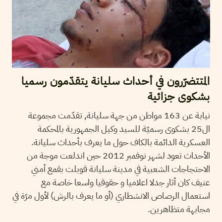
المتتضرّرون في أحداث سليانة يتقدّمون رسميا
بشكوى جزائية
نيابة عن 163 مواطن من جهة سليانة, تقدّمت مجموعة
ال25 بشكوى رسميّة للسيد وكيل الجمهورية بالمحكمة
العسكرية الدائمة بالكاف حول ما يعرف بأحداث سليانة.
الأحداث تعود لشهر نوفمبر 2012 حين اندلعت موجة من
الاحتجاجات الشعبية في مدينة سليانة قوبلت بقمع أمني
عنيف كان أثار جدلا اعلاميا و حقوقيا واسعا خاصة مع
استعمال الرصاص الانشطاري (أو ما يعرف بالرش) لأول مرّة في
مجابهة متظاهرين.