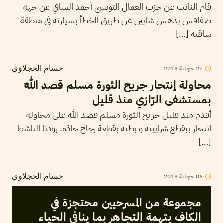
قام النائب عن حزب العمال التونسي أحمد السافي عن جهة
صفاقس بدهس شابين عن طريق الخطأ بسيارته في منطقة
ساقية […]
25
جويلية
2013
حسام الحجلاوي
محاولة إنتحار جريح الثورة مسلم قصد اللّه
بمستشفى الرّازي منذ قليل
أقدم منذ قليل جريح الثورة مسلم قصد الله على محاولة
انتحار ببقطع شرايينه و بطنه بقطعة زجاج حادّة. زودنا الناشط
[…]
06
جويلية
2013
حسام الحجلاوي
مجموعة من المسرحيين محتجزة في
الكاف بتهمة التجاهر بما ينافي الحياء