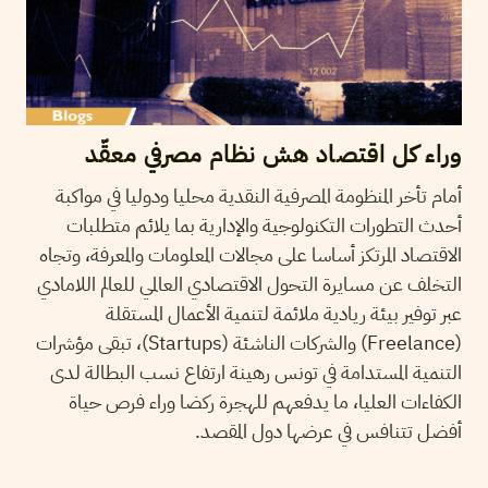
وراء كل اقتصاد هش نظام مصرفي معقّد
أمام تأخر المنظومة المصرفية النقدية محليا ودوليا في مواكبة
أحدث التطورات التكنولوجية والإدارية بما يلائم متطلبات
الاقتصاد المرتكز أساسا على مجالات المعلومات والمعرفة، وتجاه
التخلف عن مسايرة التحول الاقتصادي العالمي للعالم اللامادي
عبر توفير بيئة ريادية ملائمة لتنمية الأعمال المستقلة
(Freelance) والشركات الناشئة (Startups)، تبقى مؤشرات
التنمية المستدامة في تونس رهينة ارتفاع نسب البطالة لدى
الكفاءات العليا، ما يدفعهم للهجرة ركضا وراء فرص حياة
أفضل تتنافس في عرضها دول المقصد.