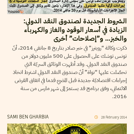
الشروط الجديدة لصندوق النقد الدولي:
الزيادة في أسعار الوقود والغاز والكهرباء
والخبز… و”إصلاحات” أخرى
ذكرت وكالة “رويترز” في خبر صادر بتاريخ 8 جانفي 2014، أنّ
تونس توشك على الحصول على 500 مليون دولار من
صندوق النقد الدولي. وقد أظهرت الوثائق السريّة التي
تحصّلت عليها “نواة” أنّ صندوق النقد الدولي اشترط اتخاذ
إجراءات اقتصاديّة جديدة قبل المضيّ قدما في اتفاق القرض
الائتماني، وفق برنامج قد يستمرّ إلى شهر مارس من سنة
2016.
SAMI BEN GHARBIA
28
February
2014