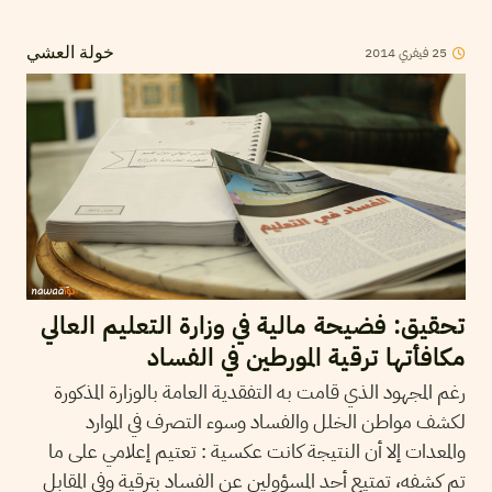
2014
فيفري
25
خولة العشي
تحقيق: فضيحة مالية في وزارة التعليم العالي
مكافأتها ترقية المورطين في الفساد
رغم المجهود الذي قامت به التفقدية العامة بالوزارة المذكورة
لكشف مواطن الخلل والفساد وسوء التصرف في الموارد
والمعدات إلا أن النتيجة كانت عكسية : تعتيم إعلامي على ما
تم كشفه، تمتيع أحد المسؤولين عن الفساد بترقية وفي المقابل