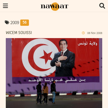
2009
56
WICEM SOUISSI
08
Nov
2008