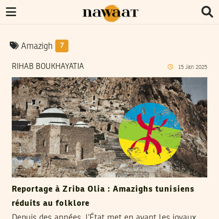
Amazigh
7
RIHAB BOUKHAYATIA
15
Jan
2025
Reportage à Zriba Olia : Amazighs tunisiens
réduits au folklore
Depuis des années, l’État met en avant les joyaux