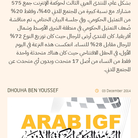
بشكل عام، المنتدى العربي الثالث لحوكمة الإنترنت جمع 575
مشارك مع نسبة كبيرة من المجتمع المدني 40%، وفقط 20%
من التمثيل الحكومي. وفي جلسة البيان الختامي، تم مناقشة
ضَعف التمثيل الحكومي في منطقة الشرق الأوسط وشمال
أفريقيا. كان المنتدى أرض للرجال حيث كان توزيع النوع 72%
للرجال مقابل 28% للنساء. انعكست هذه النزعة في اليوم
الأول، في الحفل الافتتاحي حيث كان هناك متحدثة واحدة
فقط من النساء من أصل 17 متحدث وبدون أي متحدث عن
المجتمع المدني.
DHOUHA BEN YOUSSEF
03
December
2014