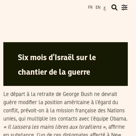
ع
FR
EN
LE CANARD ENCHAÎNÉ
15
Jan
2009
Six mois d’Israël sur le
chantier de la guerre
Le départ à la retraite de George Bush ne devrait
guère modifier la position américaine à l’égard du
conflit, prévoit-on à la mission française des Nations
unies, qui multiplie les contacts avec l’équipe Obama.
« Il laissera les mains libres aux Israéliens »
, affirme
en substance, l’un de ces diplomates affecté à New