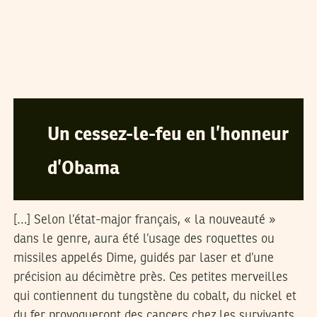
LE CANARD ENCHAÎNÉ
23
Jan
2009
Un cessez-le-feu en l’honneur
d’Obama
[…] Selon l’état-major français, « la nouveauté »
dans le genre, aura été l’usage des roquettes ou
missiles appelés Dime, guidés par laser et d’une
précision au décimètre près. Ces petites merveilles
qui contiennent du tungstène du cobalt, du nickel et
du fer provoqueront des cancers chez les survivants.