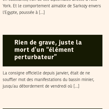
York. Et le comportement aimable de Sarkozy envers
l’Egypte, poussée à […]
Z
08
June
2008
Rien de grave, juste la
mort d’un “élément
perturbateur”
La consigne officielle depuis janvier, était de ne
souffler mot des manifestations du bassin minier,
jusqu’au débordement de vendredi où […]
LE CANARD ENCHAÎNÉ
05
May
2008