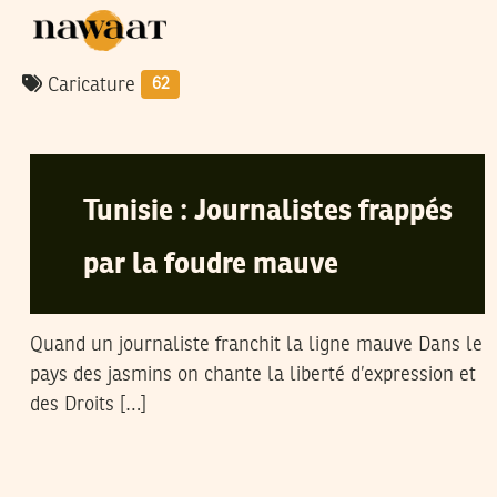
Caricature
62
Z
06
Feb
2009
Tunisie : Journalistes frappés
par la foudre mauve
Quand un journaliste franchit la ligne mauve Dans le
pays des jasmins on chante la liberté d’expression et
des Droits […]
Z
20
Dec
2008