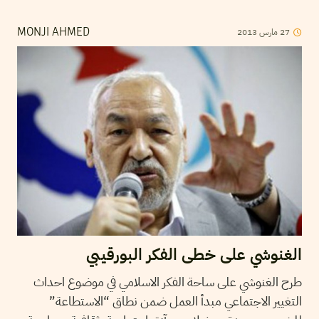
2013
مارس
27
MONJI AHMED
الغنوشي على خطى الفكر البورقيبي
طرح الغنوشي على ساحة الفكر الاسلامي في موضوع احداث
التغيير الاجتماعي مبدأ العمل ضمن نطاق “الاستطاعة”