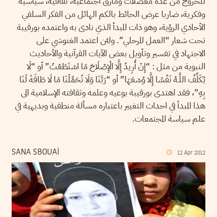
للخروج من عدة معضلات ومآزق اجتماعية، ثقافية، سياسية
وفكرية، ضاربا عرض الحائط بالكم الهائل من الفكر السلفي
الأحادي الرؤية، وهو ذات المبدأ الذي نادى به واعتمده بورقيبة
تحت شعار “العمل المرحلي”. ولئن اعتمد الغنوشي على
الاجتهاد في تفسير وتأويل بعض الآيات القرآنية والأحاديث
النبوية من مثل : “إِنْ أُرِيدُ إِلَّا الْإِصْلَاحَ مَا اسْتَطَعْتُ” أو “لَا
يُكَلِّفُ اللَّـهُ نَفْسًا إِلَّا وُسْعَهَا” أو “رَبَّنَا وَلَا تُحَمِّلْنَا مَا لَا طَاقَةَ لَنَا
بِهِ”، فقد اهتدى بورقيبة بوعيه وعلمه وثقافته الإسلامية الى
هذا المبدأ في احداث التغيير باعتباره مسألة منطقية وبديهية في
علم سياسة المجتمعات.
SANA SBOUAÏ
12
Apr
2012