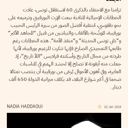
تزامنا مع الاحتفاء بالذكرى 60 لاستقلال تونس، عادت
الخطابات الإحيائية المنادية ببعث الإرث البورقيبي وترميمه على
نحو طقوسي، مُنتقية أفضل الصور من سيرة الرئيس الحبيب
بورقيبة، الموشّحة بالألقاب والنياشين من قبيل “المجاهد الأكبر”
و”باني تونس الحديثة” و”منقذ الأمة”. هذه الخطابات رغم
طابعها التمجيدي الصارخ فإنها تنكرت للزعيم بورقيبة، لأنها
طردته من مجال التاريخ وأسكنته فراديس “اللاّ تاريخ”، إذ
جعلت منه أيقونة لا تصلح إلا لحشد الهمم في المناسبات
العابرة، وفي أهون الأحوال يُرجَى من بورقيبة أن ينتصب تمثالا
ضخما في أكبر شوارع البلاد، قد يكلف ميزانية الدولة 650 ألف
دينار.
NADIA HADDAOUI
02
Jan
2016