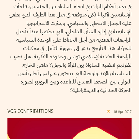
في تغيير أحكام الميراث في اتجاه المساواة بين الجنسين، فاجأت
الإسلاميين لأنها لم تكن متوقعة في مثل هذا الظرف الذي يطغى
عليه الجدل الانتخابي والسياسي. وبعثرت الاستراتيجيا
الإسلامية في إدارة الشأن الداخلي، التي يحكمها مبدأ تأجيل
المراجعات العقدية من أجل الحفاظ على الوحدة السياسية
للحركة. هذا التأرجح يدعو إلى ضرورة التأمل في ممكنات
المراجعة العقدية لإسلاميي تونس وحدوده الفكرية، هل تغيرت
نظرتهم لقضية المساواة بين المرأة والرجل؟ ماهي المخارج
السياسية والإيديولوجية التي يبحثون عنها من أجل تأمين
التوازن بين الضغط العقدي للقاعدة وبين الترويج لصورة
الحركة الحداثية والديمقراطية؟
VOS CONTRIBUTIONS
18
Apr
2017