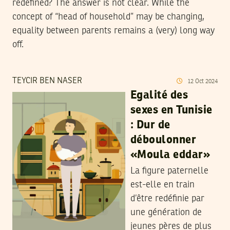
redefined? The answer is not clear. While the
concept of “head of household” may be changing,
equality between parents remains a (very) long way
off.
TEYCIR BEN NASER
12
Oct
2024
Egalité des
sexes en Tunisie
: Dur de
déboulonner
«Moula eddar»
La figure paternelle
est-elle en train
d’être redéfinie par
une génération de
jeunes pères de plus