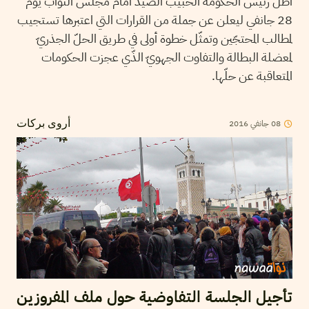
أطلّ رئيس الحكومة الحبيب الصيد امام مجلس النواب يوم
28 جانفي ليعلن عن جملة من القرارات التي اعتبرها تستجيب
لمطالب المحتجّين وتمثّل خطوة أولى في طريق الحلّ الجذريّ
لمعضلة البطالة والتفاوت الجهويّ الذّي عجزت الحكومات
المتعاقبة عن حلّها.
2016
جانفي
08
أروى بركات
تأجيل الجلسة التفاوضية حول ملف المفروزين