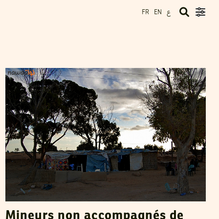
ع
FR
EN
SANA SBOUAÏ
29
Jun
2013
Mineurs non accompagnés de