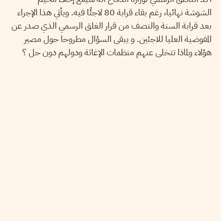
الشوشة نهائيا، رغم بقاء قرابة 80 لاجئًا فيه. ويأتي هذا الإجراء
بعد قرابة السنة والنصف من قرار الغلق الرسمي الذي صدر عن
المفوضية العليا للاجئين. و يبقى السؤال مطروحا حول مصير
هؤلاء ولماذا تتخلى عنهم منظمات الإغاثة ودولهم دون حل ؟