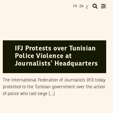
ع
FR
EN
FED. INT. DES JOURNALISTES
09
September
2009
IFJ Protests over Tunisian
Police Violence at
Journalists’ Headquarters
The International Federation of Journalists (IFJ) today
protested to the Tunisian government over the action
of police who laid siege […]
MALEK KHADHRAOUI
02
Jun
2009