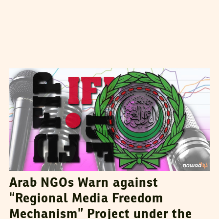
NAWAAT
28
April
2016
Arab NGOs Warn against
“Regional Media Freedom
Mechanism” Project under the