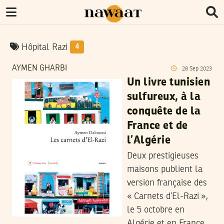
Hôpital Razi
4
AYMEN GHARBI
28
Sep
2023
Un livre tunisien
sulfureux, à la
conquête de la
France et de
l’Algérie
Deux prestigieuses
maisons publient la
version française des
« Carnets d’El-Razi »,
le 5 octobre en
Algérie et en France.