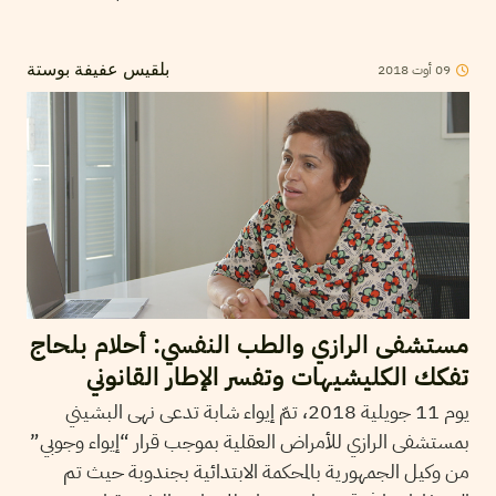
2018
أوت
09
بلقيس عفيفة بوستة
مستشفى الرازي والطب النفسي: أحلام بلحاج
تفكك الكليشيهات وتفسر الإطار القانوني
يوم 11 جويلية 2018، تمّ إيواء شابة تدعى نهى البشيني
بمستشفى الرازي للأمراض العقلية بموجب قرار “إيواء وجوبي”
من وكيل الجمهورية بالمحكمة الابتدائية بجندوبة حيث تم