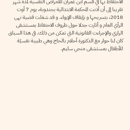
الاحتفاظ بها في قسم ابن عمران للامراض النفسية لمدة شهر
تقريبا إلى أن أذنت المحكمة الابتدائية بجندوبة، يوم 7 أوت
2018، بتسريحها و بإيقاف الإيواء. و قد شغلت قضية نهى
الرأي العام و أثارت جدلا حول ظروف الاحتفاظ بمستشفى
الرازي والإجراءت القانونية التي تمكن من ذلك. في هذا السياق
كان لنا حوار مع الدكتورة أحلام بالحاج وهي طبيبة نفسيّة
للأطفال بمستشفى منجي سليم.