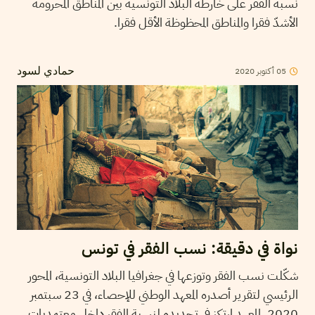
نسبة الفقر على خارطة البلاد التونسية بين المناطق المحرومة
الأشدّ فقرا والمناطق المحظوظة الأقل فقرا.
2020
أكتوبر
05
حمادي لسود
نواة في دقيقة: نسب الفقر في تونس
شكّلت نسب الفقر وتوزعها في جغرافيا البلاد التونسية، المحور
الرئيسي لتقرير أصدره المعهد الوطني للإحصاء، في 23 سبتمبر
2020. المعهد ارتكز في تحديده لنسبة الفقر داخل معتمديات