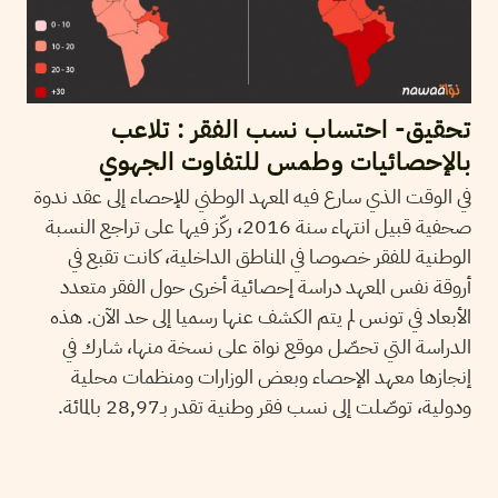
تحقيق- احتساب نسب الفقر : تلاعب
بالإحصائيات وطمس للتفاوت الجهوي
في الوقت الذي سارع فيه المعهد الوطني للإحصاء إلى عقد ندوة
صحفية قبيل انتهاء سنة 2016، ركّز فيها على تراجع النسبة
الوطنية للفقر خصوصا في المناطق الداخلية، كانت تقبع في
أروقة نفس المعهد دراسة إحصائية أخرى حول الفقر متعدد
الأبعاد في تونس لم يتم الكشف عنها رسميا إلى حد الآن. هذه
الدراسة التي تحصّل موقع نواة على نسخة منها، شارك في
إنجازها معهد الإحصاء وبعض الوزارات ومنظمات محلية
ودولية، توصّلت إلى نسب فقر وطنية تقدر بـ28,97 بالمائة.