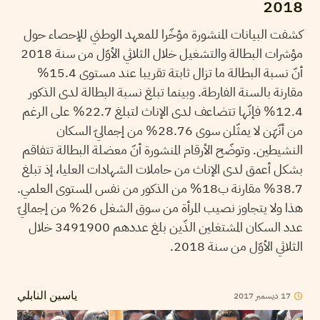
2018
كشفت البيانات المنشورة مؤخّرا للمعهد الوطني للإحصاء حول
مؤشرات البطالة والتشغيل خلال الثلاثي الأوّل من سنة 2018
أنّ نسبة البطالة ما تزال ثابتة تقريبا عند مستوى 15.4%
مقارنة بالسنة الفارطة. وبينما تبلغ نسبة البطالة لدى الذكور
12.4% فإنّها تتضاعف لدى الإناث لتبلغ 22.7% على الرغم
من أنّهّن لا يمثّلن سوى 28.76% من إجماليّ السكان
النشيطين. وتوضّح الأرقام المنشورة أنّ معضلة البطالة تتفاقم
بشكل أعمق لدى الإناث من حاملات الشهادات العليا، إذ تبلغ
38.7% مقارنة ب18% من الذكور من نفس المستوى العلمي.
هذا ولا يتجاوز نصيب المرأة من سوق الشغل 26% من إجماليّ
عدد السكان المشتغلين الذّين بلغ عددهم 3491900 خلال
الثلاثي الأوّل من سنة 2018.
2017
ديسمبر
17
ياسين النابلي