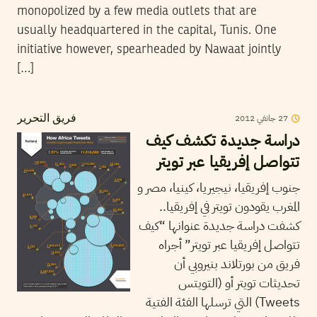
monopolized by a few media outlets that are
usually headquartered in the capital, Tunis. One
initiative however, spearheaded by Nawaat jointly
[…]
2012
جانفي
27
فريق التحرير
دراسة جديدة تكشف كيف
تتواصل إفريقيا عبر تويتر
جنوب إفريقيا، نيجيريا، كينيا، مصر و
المغرب يقودون تويتر في إفريقيا..
كشفت دراسة جديدة عنوانها “كيف
تتواصل إفريقيا عبر تويتر” أجراه
فريق من بورتلاند بنيروبي أن
تحديثات تويتر أو (التويتس
Tweets) التي ترسلها الفئة الفتية