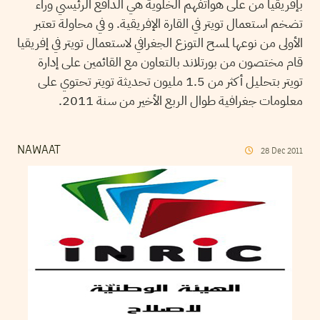
بإفريقيا من على هواتفهم الخلوية هي الدافع الرئيسي وراء
تضخم استعمال تويتر في القارة الإفريقية. و في محاولة تعتبر
الأولى من نوعها لمسح التوزع الجغرافي لاستعمال تويتر في إفريقيا
قام مختصون من بورتلاند بالتعاون مع القائمين على إدارة
تويتر بتحليل أكثر من 1.5 مليون تحديثة تويتر تحتوي على
معلومات جغرافية طوال الربع الأخير من سنة 2011.
NAWAAT
28
Dec
2011