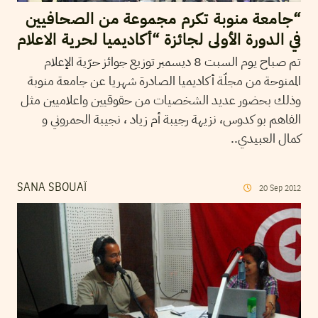
“جامعة منوبة تكرم مجموعة من الصحافيين
في الدورة الأولى لجائزة “أكاديميا لحرية الاعلام
تم صباح يوم السبت 8 ديسمبر توزيع جوائز حرّية الإعلام
الممنوحة من مجلّة أكاديميا الصادرة شهريا عن جامعة منوبة
وذلك بحضور عديد الشخصيات من حقوقيين واعلاميين مثل
الفاهم بو كدوس، نزيهة رجيبة أم زياد ، نجيبة الحمروني و
كمال العبيدي..
SANA SBOUAÏ
20
Sep
2012