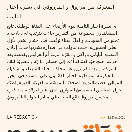
المعركة بين مرزوق و المرزوقي في نشرة أخبار
الثامنة
ي نشرة أخبار الثامنة ليوم الأربعاء على القناة الوطنيّة، تابع
المشاهدون مجموعة من التقارير جاءت بترتيب له دلالات لا
تخلو من الشبهات. و لعلّ القناة وُفّقت في اختيار الخبر الأوّل
نظرا لخطورته، حيث تناولت في صدارة نشرتها حدث إغلاق
المصنع الياباني يازاكي و مقرّه مدينة أم العرايس بقفصة بعد
حركة احتجاجيّة لعمّاله أدّت إلى خسائر ماديّة و معنويّة لتلك
الشركة. و بعد تـقريرين عن محاكمة قتلة الشهداء و تشكيلة
الحكومة المنتظرة، اختار القائمون على النشرة في الخبر
الموالي تغطية الندوة الصحفيّة للمؤسّسة العربيّة للديمقراطيّة
حول المجلس التأسيسيّ الموازي الذي بشّرنا بولادته منذ فترة
محسن مرزوق ذائع الصيت في منابر الحوار التلفزيونيّ.
LA RÉDACTION
12
Dec
2011