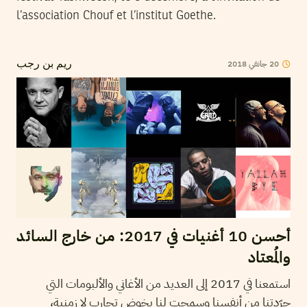
l’association Chouf et l’institut Goethe.
2018
جانفي
20
ريم بن رجب
أحسن 10 أغنيات في 2017: من خارج السائد
والمُعتاد
استمعنا في 2017 إلى العديد من الأغاني والألبومات التي
جرّدتنا من أنفسنا وسمحت لنا بخوض تجارب لا زمنية،