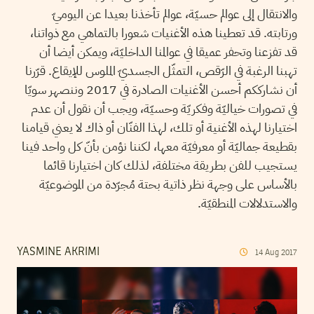
والانتقال إلى عوالم حسيّة، عوالم تأخذنا بعيدا عن اليوميّ
ورتابته. قد تعطينا هذه الأغنيات شعورا بالتماهي مع ذواتنا،
قد تفزعنا وتحفر عميقا في عوالمنا الداخليّة، ويمكن أيضا أن
تهبنا الرغبة في الرّقص، التمثّل الجسديّ الملوس للإيقاع. قرّرنا
أن نشارككم أحسن الأغنيات الصادرة في 2017 وننصهر سويّا
في تصورات خياليّة وفكريّة وحسيّة، ويجب أن نقول أن عدم
اختيارنا لهذه الأغنية أو تلك، لهذا الفنّان أو ذاك لا يعني قيامنا
بقطيعة جماليّة أو معرفيّة معها، لكننا نؤمن بأنّ كل واحد فينا
يستجيب للفن بطريقة مختلفة، لذلك كان اختيارنا قائما
بالأساس على وجهة نظر ذاتية بحتة مُجرّدة من الموضوعيّة
والاستدلالات المنطقيّة.
YASMINE AKRIMI
14
Aug
2017