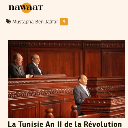
Mustapha Ben Jaâfar
4
M'HAMED BOUNENNI
29
Jan
2013
La Tunisie An II de la Révolution