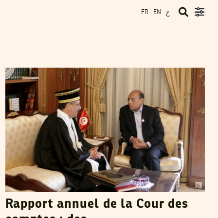
ع
FR
EN
RACHED CHERIF
13
Dec
2012
Rapport annuel de la Cour des