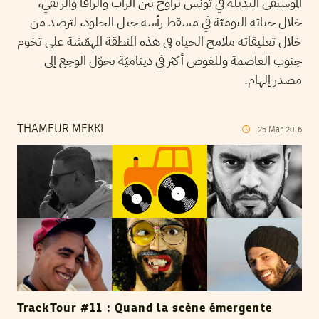
الموسيقى البديلة في تونس يراوح بين الراب والراقا والريقي،
خلال حياته اليوميّة في مسقط رأسه جبل الجلود، لترصد من
خلال تعليقاته ملامح الحياة في هذه المنطقة المهمّشة على تخوم
جنوب العاصمة وللغوص أكثر في ديناميّة تحوّل الوجع إلى
مصدر إلهام.
THAMEUR MEKKI
25
Mar
2016
TrackTour #11 : Quand la scène émergente