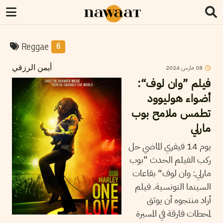
Reggae
6
2024
مارس
08
أيمن الرزقي
فيلم ”وان لوف“:
أضواء هوليوود
تطمس ملامح بوب
مارلي
يوم 14 فيفري الماضي حل
ركب الفيلم الحدث ”بوب
مارلي: وان لوف“ بقاعات
السينما التونسية. فيلم
أراد منتجوه أن يوثق
لمحطات فارقة في المسيرة