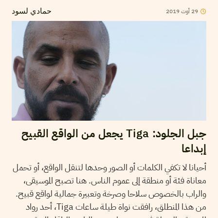
2019
أوت
29
حمادي لسود
جبل الجلود: Tiga يجعل من الواقع القبيح
إبداعا
أحيانا لا تكفي الكلمات أو الصور وحدها لتنقل الواقع، أو تحمل
معاناة فئة أو منطقة إلى عموم الناس. هنا تصبح الموسيقى،
والراب بالخصوص سلاحا وصرخة وتعبيرة جمالية لواقع قبيح.
من هذا المنطلق، رافقت نواة طيلة ساعات Tiga، أحد رواد