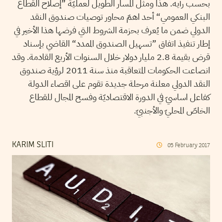
بحسب رأيه. هذا ومثّل المسار الطويل لعمليّة ”إصلاح القطاع
البنكي العمومي“ أحد اهمّ محاور توصيات صندوق النقد
الدولي ضمن ما يُعرف بحزمة الشروط التي فرضها هذا الأخير في
إطار تنفيذ اتفاق ”تسهيل الصندوق الممدد“ القاضي بإسناد
قرض بقيمة 2.8 مليار دولار خلال السنوات الأربع القادمة. وقد
انصاعت الحكومات المتعاقبة منذ سنة 2011 لرؤية صندوق
النقد الدولي معلنة مرحلة جديدة تقوم على اقصاء الدولة
كفاعل اساسيّ في الدورة الاقتصاديّة وفسح المجال للقطاع
الخاصّ المحليّ والأجنبيّ.
KARIM SLITI
05
February
2017