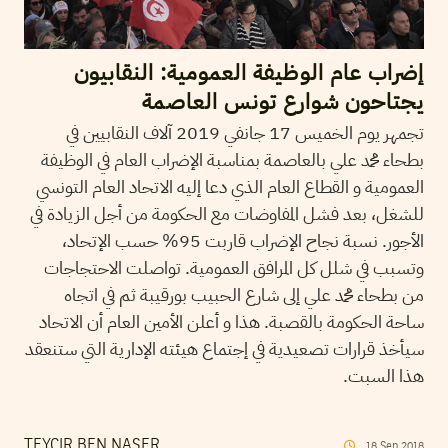
إضراب عام الوظيفة العمومية: النقابيون
يجتاحون شوارع تونس العاصمة
تجمهر يوم الخميس 17 جانفي 2019 آلاف النقابيين في
بطحاء محمد علي بالعاصمة بمناسبة الإضراب العام في الوظيفة
العمومية و القطاع العام الذي دعا إليه الاتحاد العام التونسي
للشغل، بعد فشل المفاوضات مع الحكومة من أجل الزيادة في
الأجور. نسبة نجاح الإضراب قاربت 95% حسب الإتحاد،
وتسبب في شلل كل المرافق العمومية. تواصلت الاحتجاجات
من بطحاء محمد علي إلى شارع الحبيب بورقيبة ثم في اتجاه
ساحة الحكومة بالقصبة. هذا و أعلن الأمين العام أن الاتحاد
سيأخذ قرارات تصعيدية في إجتماع هيئته الإدارية التي ستنعقد
هذا السبت.
TEYCIR BEN NASER
18
Sep
2018