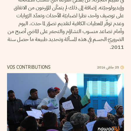
وإيديولوجيّته. إضافة إلى ذلك لم يتمكّن المؤرخون من الاتفاق
على توصيف واحد، نظرا لضبابيّة الأحداث وتعدّد الرّوايات
وعدم توفّر المعطيات الكافية لتقديم تصوّر لما حدث. اليوم
وأمام تصاعد منسوب التشاؤم والتحسّر على الماضي أصبح من
الضروريّ الحسم في هذه المسألة وتحديد طبيعة ما حصل سنة
2011.
2016
جانفي
25
VOS CONTRIBUTIONS