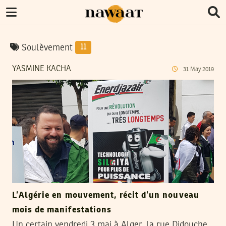
Soulèvement
11
YASMINE KACHA
31
May
2019
L’Algérie en mouvement, récit d’un nouveau
mois de manifestations
Un certain vendredi 3 mai à Alger, la rue Didouche