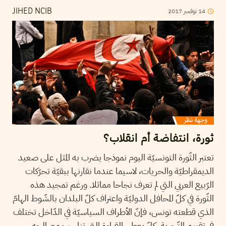
2017
نوفمبر
14
JIHED NCIB
ثورة، انتفاضة أم انقلاب؟
تعتبر الثّورة التونسيّة اليوم نموذجا يضرب به المثل على صعيد
الديمقراطيّة والحريات، لاسيما عندما نقارنها ببقيّة تحرّكات
الرّبيع العربي التي لم تعرف نجاحا مماثلا. ورغم تمجيد هذه
الثّورة في كلّ المحافل الدوليّة واعتراف كلّ البلدان بالشّوط الهامّ
الذي قطعته تونس، فإنّ الأطراف السياسيّة في الدّاخل تختلف
في تقييم التّجربة. كلّ يعطي القراءة التي تناسب مصالحه