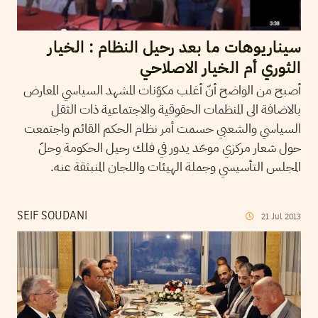
سيناريوهات ما بعد رحيل النظام : الخيار
الثوري أم الخيار الاصلاحي
أصبح من الواضح أنّ أغلب مكوّنات المشهد السياسي المعارض
بالاضافة الى المنظمات الحقوقية والاجتماعية ذات الثقل
السياسي والشعبي حسمت أمر نظام الحكم القائم واجتمعت
حول شعار مركزي موحّد يدور في فلك رحيل الحكومة وحلّ
المجلس التأسيسي وجملة الهيئات واللجان المنبثقة عنه.
SEIF SOUDANI
21
Jul
2013