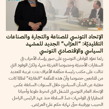
الإتحاد التونسي للصناعة والتجارة والصناعات
التقليديّة: “العرّاب” الجديد للمشهد
السياسي والإقتصادي التونسي
ربّما تعوّد المواطن التونسيّ على صور رؤساء الأحزاب في
السفارات الأجنبيّة وخصوصا الغربيّة منها، ولكنّ الوفود التي
تتالت على مكتب رئيسة منظّمة الأعراف بدت غريبة للعديد
من المتابعين خصوصا وأنّ هذه المنظّمة “النقابيّة” لطالما كانت
مغيّبة عن الشأن السياسيّ خلال السنوات السابقة عكس
الإتحاد العام التونسي للشغل التي انخرط طوعا وأحيانا
اضطرارا في المواجهات ضدّ السلطة منذ عهد الرئيس الراحل
الحبيب بورقيبة حتّى نهاية حكم عليّ العريّض.