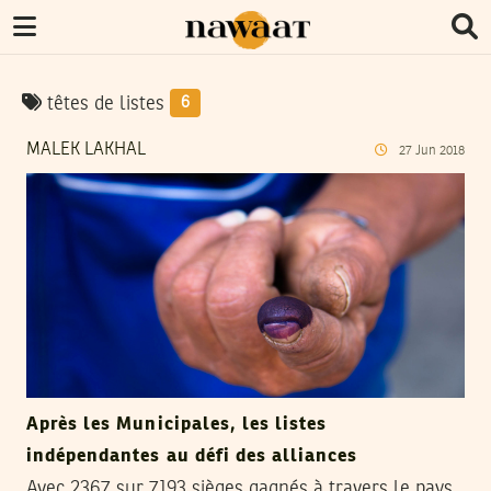
têtes de listes
6
MALEK LAKHAL
27
Jun
2018
Après les Municipales, les listes
indépendantes au défi des alliances
Avec 2367 sur 7193 sièges gagnés à travers le pays,