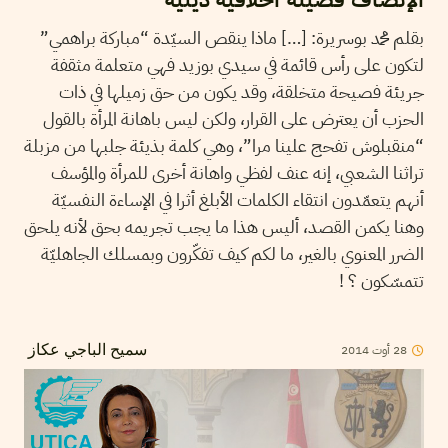
بقلم محمد بوسريرة: […] ماذا ينقص السيّدة “مباركة براهمي”
لتكون على رأس قائمة في سيدي بوزيد فهي متعلمة مثقفة
جريئة فصيحة متخلقة، وقد يكون من حق زميلها في ذات
الحزب أن يعترض على القرار، ولكن ليس باهانة المرأة بالقول
“منقبلوش تفحج علينا مرا”، وهي كلمة بذيئة جلبها من مزبلة
تراثنا الشعبي، إنه عنف لفظي واهانة أخرى للمرأة والمؤسف
أنهم يتعمّدون انتقاء الكلمات الأبلغ أثرا في الإساءة النفسيّة
وهنا يكمن القصد، أليس هذا ما يجب تجريمه بحق لأنه يلحق
الضرر المعنوي بالغير، ما لكم كيف تفكّرون وبمسلك الجاهليّة
تتمسّكون ؟ !
2014
أوت
28
سميح الباجي عكاز