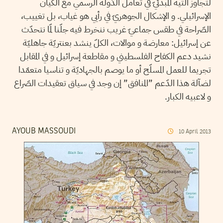
لتجاوز التّيه المبدئيّ في تعامل الدّولة الرسمي مع الكيان
الإسرائيلي. و الإشكال الجوهريّ في رأيي هو غياب، بل تغييب،
الصّراحة في طقس جماعيّ غريب ننخرط فيه جلّنا لمّا نتحدّث
عن إسرائيل: معارضة و موالات، الكلّ ينشد بعنتريّة جاهليّة
نشيد دعم الكفاح الفلسطيني و مقاطعة إسرائيل و في المقابل
تجريما للعمل المسلّح أو ما يوصم بالجهاديّة و تناسيا متعمّدا
لضآلة هذا الدّعم ”المنافق” إن وجد في سياق تعقيدات الصّراع
و لاعبيه الكبار.
AYOUB MASSOUDI
10
April
2013