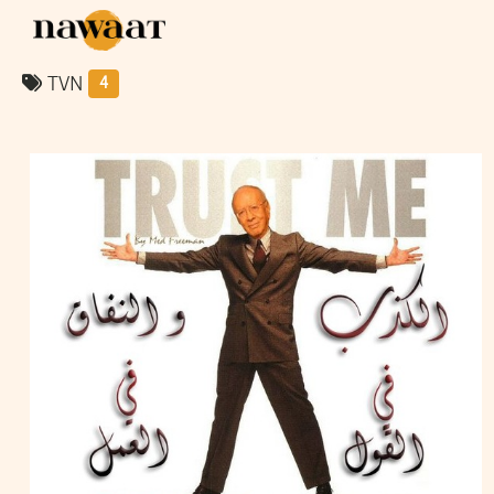
TVN
4
IMEN KAHOUAJI
12
May
2011