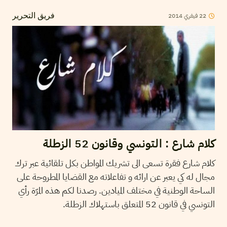
2014
فيفري
22
فريق التحرير
كلام شارع : التونسي وقانون 52 الزطلة
كلام شارع فقرة تسعى الى تشريك المواطن بكل تلقائية عبر ترك
مجال له كي يعبر عن ارائه و تفاعلاته مع القضايا المطروحة على
الساحة الوطنية في مختلف الميادين. رصدنا لكم هذه المرّة رأي
التونسي في قانون 52 المتعلق باستهلاك الزطلة.