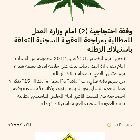
وقفة احتجاجية (2) امام وزارة العدل
للمطالبة بمراجعة العقوبة السجنية المتعلقة
باستهلاك الزطلة
تجمع اليوم الخميس 23 فيفري 2012 مجموعة من الشباب
امام مقر وزارة العدل بباب بنات على خلفية ايقاف تسعة شبان
يوم الاثنين الماضي بتهمة استهلاك الزطلة
من بينهم ثلاثة فناني راب “مادو” و”امينو” و”ولد ال 15″ يذكر ان
هذا التجمع الشبابي هو الثاني من نوعه و كانت قد سبقته وقفة
احتجاجية يوم السبت الماضي امام المجلس التاسيسي مطالبة
بالغاء العقوبة السجنية المقترنة باستهلاك الزطلة
SARRA AYECH
23
Feb
2012