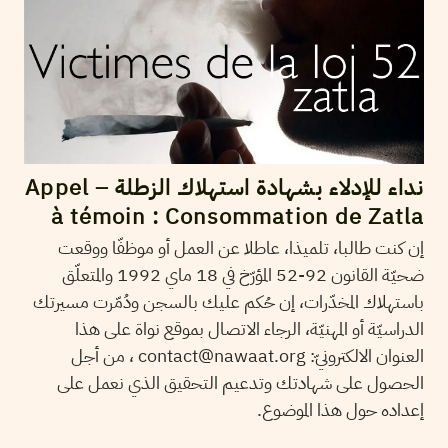
نداء للإدلاء بشهادة استهلاك الزطلة – Appel
à témoin : Consommation de Zatla
إن كنت طالبا، تلميذا، عاطلا عن العمل أو موظفّا ووقعت
ضحيّة القانون 92-52 المؤرّخ في 18 ماي 1992 والمتعلّق
باستهلاك المخدّرات، إن حُكم عليك بالسجن ودُمّرت مسيرتك
الدراسيّة أو المهنيّة، الرجاء الاتصال بموقع نواة على هذا
العنوان الالكترونيّ: contact@nawaat.org ، من أجل
الحصول على شهادتك وتدعيم التحقيق الذي نعمل على
إعداده حول هذا الموضوع.