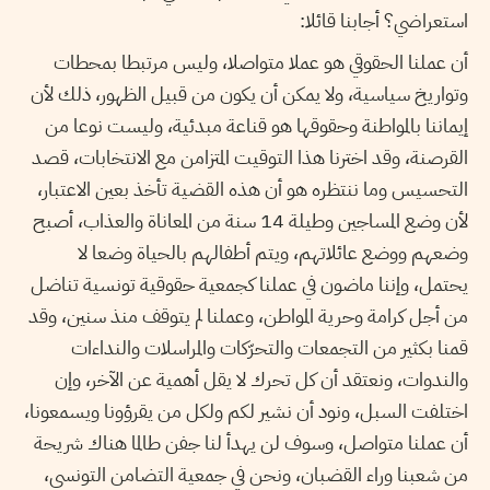
استعراضي؟ أجابنا قائلا:
أن عملنا الحقوقي هو عملا متواصلا، وليس مرتبطا بمحطات
وتواريخ سياسية، ولا يمكن أن يكون من قبيل الظهور، ذلك لأن
إيماننا بالمواطنة وحقوقها هو قناعة مبدئية، وليست نوعا من
القرصنة، وقد اخترنا هذا التوقيت المتزامن مع الانتخابات، قصد
التحسيس وما ننتظره هو أن هذه القضية تأخذ بعين الاعتبار،
لأن وضع المساجين وطيلة 14 سنة من المعاناة والعذاب، أصبح
وضعهم ووضع عائلاتهم، ويتم أطفالهم بالحياة وضعا لا
يحتمل، وإننا ماضون في عملنا كجمعية حقوقية تونسية تناضل
من أجل كرامة وحرية المواطن، وعملنا لم يتوقف منذ سنين، وقد
قمنا بكثير من التجمعات والتحرّكات والمراسلات والنداءات
والندوات، ونعتقد أن كل تحرك لا يقل أهمية عن الآخر، وإن
اختلفت السبل، ونود أن نشير لكم ولكل من يقرؤونا ويسمعونا،
أن عملنا متواصل، وسوف لن يهدأ لنا جفن طالما هناك شريحة
من شعبنا وراء القضبان، ونحن في جمعية التضامن التونسي،