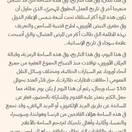
منعرجا آخر في تاريخ العمل الحقوقي المهجري، الذي حاول أن
يكون هذه المرة أكثر استلقاء تحت أشعة شمس الإعلام الدولي
وفي مفترق النبض الأوروبي، لطرح قضية المساجين والتعريف
بهذه المظلمة التي طالت أكثر من المرض العضال، والتي أصبحت
علامة سوداء في تاريخ الإنسانية…
في هذا اليوم، وفي هذا التاريخ، وفي هذه الساحة الرمزية، وقبالة
البرلمان الأوروبي، توافدت منذ الصباح الجموع الغفيرة من جميع
أنحاء أوروبا، عبر السيارات الخاصّة، ومختلف وسائل النقل
العمومي ( حافلات قطارات، طائرات)، حتى قدّر العدد بحوالي
150 نساء ورجال، رغم أن هذا اليوم لم يكن يوم عطلة، مما
جعل الكثير يتعذر عليه القدوم والمشاركة بالحضور، فعبّر عن
المساندة عن طريق البريد الإلكتروني، أو البريد الهاتفي، وقد تجمع
في هذه الساحة هؤلاء القادمين من فرنسا وهولندا، وسويسرا،
والنمسا، وألمانيا، وأهالي بلجيكا، لتزدحم الساحة بالأعلام
التونسية، واللافتات التي تطالب بإطلاق سراح المساجين، وصور