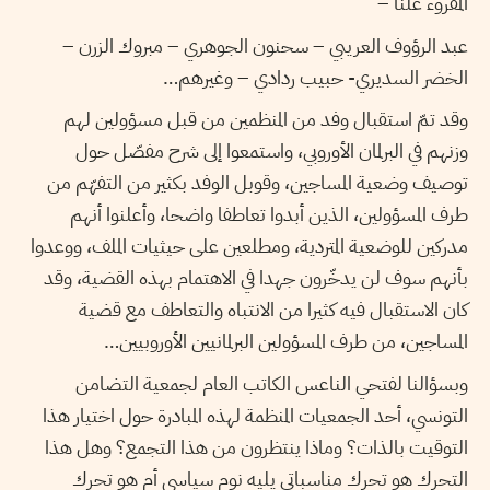
المقروء علنا –
عبد الرؤوف العريبي – سحنون الجوهري – مبروك الزرن –
الخضر السديري- حبيب ردادي – وغيرهم…
وقد تمّ استقبال وفد من المنظمين من قبل مسؤولين لهم
وزنهم في البرلمان الأوروبي، واستمعوا إلى شرح مفصّل حول
توصيف وضعية المساجين، وقوبل الوفد بكثير من التفهّم من
طرف المسؤولين، الذين أبدوا تعاطفا واضحا، وأعلنوا أنهم
مدركين للوضعية المتردية، ومطلعين على حيثيات الملف، ووعدوا
بأنهم سوف لن يدخّرون جهدا في الاهتمام بهذه القضية، وقد
كان الاستقبال فيه كثيرا من الانتباه والتعاطف مع قضية
المساجين، من طرف المسؤولين البرلمانيين الأوروبيين…
وبسؤالنا لفتحي الناعس الكاتب العام لجمعية التضامن
التونسي، أحد الجمعيات المنظمة لهذه المبادرة حول اختيار هذا
التوقيت بالذات؟ وماذا ينتظرون من هذا التجمع؟ وهل هذا
التحرك هو تحرك مناسباتي يليه نوم سياسي أم هو تحرك