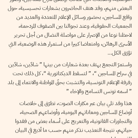
البعض منهم، وقد هتف الحاضرون بشعارات تحسيسية، حول
واقع المساجين، بحضور وسائل الإعلام المتعددة والعديد من
الجمعيات الحقوقية، وعند تجوالنا بين الصفوف المزدحمة،
لاحظنا نوعا من الإصرار على مواصلة النضال من أجل تحرير
الأسرى الرهائن، وامتعاضا كبيرا من استمرار هذه الوضعية، التي
تؤرّق الكل…
واستمرّ التجمع يهتف بعدة شعارات من بينها ” شادّين، شادّين
في سراح المساجين “، ” لتسقط الديكتاتورية “، كل ذلك تحت
رفرفة الإعلام التونسية، والتشبث بحقّ المواطنة والانتماء إلى بلد
” اسمه تونس التسامح والإخاء ”
هذا وقد تلي بيان عبر مكبّرات الصوت، تطرّق إلى خلاصات
أوضاع المساجين ومعاناتهم اليومية، وأوضاعهم الصحية،
والتجاوزات القانونية، والتعريج على أسماء بعض من فقدوا
حياتهم، نتيجة التعذيب نذكر منهم حسب ما أذيع في البيان