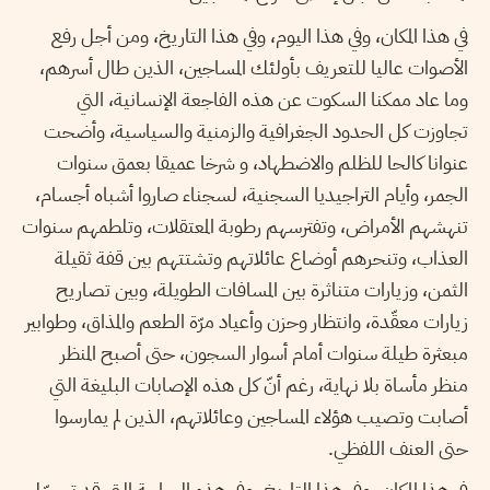
في هذا المكان، وفي هذا اليوم، وفي هذا التاريخ، ومن أجل رفع
الأصوات عاليا للتعريف بأولئك المساجين، الذين طال أسرهم،
وما عاد ممكنا السكوت عن هذه الفاجعة الإنسانية، التي
تجاوزت كل الحدود الجغرافية والزمنية والسياسية، وأضحت
عنوانا كالحا للظلم والاضطهاد، و شرخا عميقا بعمق سنوات
الجمر، وأيام التراجيديا السجنية، لسجناء صاروا أشباه أجسام،
تنهشهم الأمراض، وتفترسهم رطوبة المعتقلات، وتلطمهم سنوات
العذاب، وتنحرهم أوضاع عائلاتهم وتشتتهم بين قفة ثقيلة
الثمن، وزيارات متناثرة بين المسافات الطويلة، وبين تصاريح
زيارات معقّدة، وانتظار وحزن وأعياد مرّة الطعم والمذاق، وطوابير
مبعثرة طيلة سنوات أمام أسوار السجون، حتى أصبح المنظر
منظر مأساة بلا نهاية، رغم أنّ كل هذه الإصابات البليغة التي
أصابت وتصيب هؤلاء المساجين وعائلاتهم، الذين لم يمارسوا
حتى العنف اللفظي.
في هذا المكان، وفي هذا التاريخ، وفي هذه الساحة التي قد تسجّل