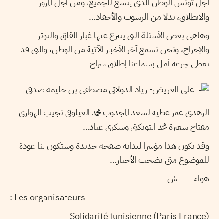
أجل تونس الوطن الذي يتسع للجميع، ومن أجل المرور
والانطلاق، بدلا من الرسوب والأحقاد…
وهاهي بعض الأسئلة التي ينتزع عنها غبار القلق والتوتر
والإحراج، ونحن نسمع آخر الأخبار الآتية من الوطن، والتي قد
تعطي جرعة أمل بسماعنا إطلاق سراح
علي العريض- زياد الدولاتي مصطفى بن حليمة صدقي
الزهدي عمر عطية لسعد المجدوب محمد الغيلوفي نجيب الهواري
مفتاح شعيرة محمد التونكتي وشكري عياد…
وقد يكون هذا مؤشرا لبداية صفحة جديدة وستكون لنا عودة
للموضوع متى نضجت الأخبار…
هوامــــــــــــــــش
Les organisateurs :
Solidarité tunisienne (Paris France)