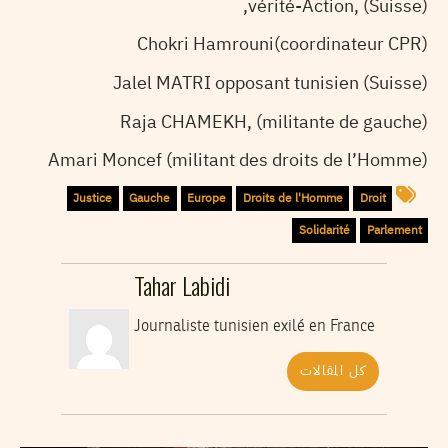
vérité-Action, (Suisse),
Chokri Hamrouni(coordinateur CPR)
Jalel MATRI opposant tunisien (Suisse)
Raja CHAMEKH, (militante de gauche)
Amari Moncef (militant des droits de l’Homme)
Justice
Gauche
Europe
Droits de l'Homme
Droit
Solidarité
Parlement
Tahar Labidi
Journaliste tunisien exilé en France
كل المقالات