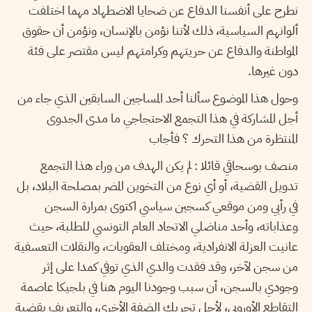
نطرح على أنفسنا الدفاع عن ضحايا الاضطهاد مهما اختلفت
ألوانهم السياسية، ذلك لأننا نؤمن بالإنسان، ونؤمن أن حقوق
المواطنة والدفاع عن حريتهم وكرامتهم ليس مقتصر على فئة
دون غيرها.
وحول هذا الموضوع سألنا أحد المساجين السابقين الذي جاء من
أجل المشاركة في هذا التجمع الاحتجاجي ما مدى الجدوى
المنتظرة من هذا التحرك ؟ فأجاب
منصف بوسحاقي قائلا : لم يكن الهدف من وراء هذا التجمع
تدويل القضية، أو أي نوع من التخوين المضر بمصلحة البلاد، بل
في رأيي ومن موقعي كسجين سياسي اكتوى بمرارة السجن
وعذاباته، وأحد مناضلي الاتحاد العام التونسي للطلبة، حيث
عانيت العزلة الانفرادية، ومختلف العقوبات، والنقلات التعسفية
من سجن لآخر، وقد فقدت والدي الذي توفي كمدا على إثر
وجودي بالسجن، أن سبب وجودنا اليوم هنا في بلجيكا عاصمة
التقاطع الأوروبي، لأجل تحريك الضفة الأخرى، والتعريف بقضية