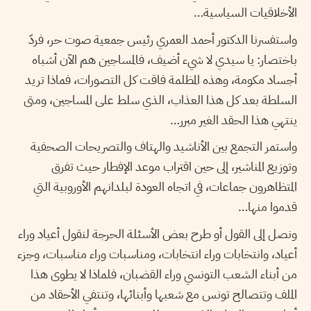
الأخلاقيات السياسية…
واستفسرنا الدكتور أحمد العمري رئيس جمعية صوت حر، فردّ
باختصار: يا سيدي لا شيء أضيف، فالمساجين هم الآن أشباه
أجساد مكومة، وهذه المظلمة فاقت كل التصورات، فماذا تريد
السلطة بعد كل هذا العذاب، الذي سلط على المساجين، ومتى
ينتهي هذا الحقد الغير مبرر…
واستمر التجمع بين الأناشيد والهتاف والتصريحات الصحفية
وتوزيع المناشير، إلى حين اقتراب موعد الإفطار حيث تفرق
المتظاهرون جماعات، في اتجاه العودة لبلدانهم الأوروبية التي
قدموا منها…
ونصل إلى القول أو طرح بعض الأسئلة الحرجة لنقول أعياد وراء
أعياد، وانتخابات وراء انتخابات، ومناسبات وراء مناسبات، وجزء
من أبناء الشعب التونسي وراء القضبان، فلماذا لا يطوى هذا
الملف وتتصالح تونس مع شعبها وأبنائها، وتنتفي الأحقاد من