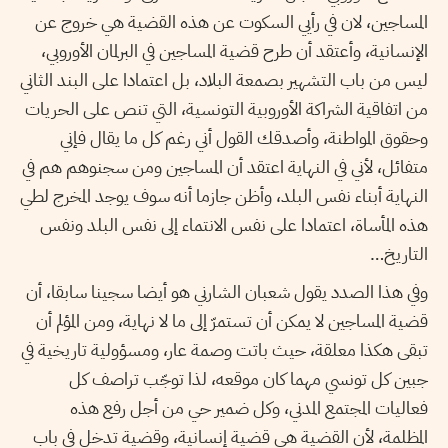
المساجين، لان في رأيي السكوت عن هذه القضية هي خروج عن
الإنسانية، وأعتقد أن طرح قضية المساجين في البرلمان الأوروبي،
ليس من باب التشهير بصمعة البلاد، بل اعتمادا على البند الثاني
من اتفاقية الشراكة الأوروبية التونسية، التي تنص على الحريات
وحقوق المواطنة، وأصدقك القول أني رغم كل ما يقال فإني
متفائل، لأني في النهاية اعتقد أن المساجين ومن سجنوهم هم في
النهاية أبناء نفس البلد، وأظن جازما أنه سوف يوجد المخرج لطي
هذه المأساة، اعتمادا على نفس الانتماء إلى نفس البلد ونفس
التاريخ…
وفي هذا الصدد يقول شعبان الشارني هو أيضا سجينا سابقا، أن
قضية المساجين لا يمكن أن تستمرّ إلى ما لا نهاية، ومن المؤلم أن
تبقى هكذا معلقة، حيث باتت وصمة عار، ومسؤولية تاريخية في
جبين كل تونسي مهما كان موقعه، لذا توجّب تراصف كل
فعاليات المجتمع المدني، وكل ضمير حي من أجل رفع هذه
المظلمة، لأن القضية هي قضية إنسانية، وقضية تدخل في باب